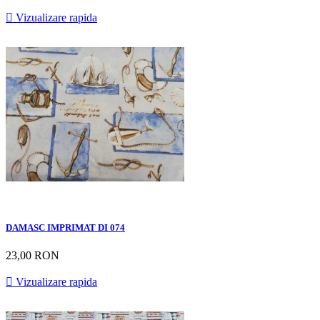

Vizualizare rapida
DAMASC IMPRIMAT DI 074
23,00 RON

Vizualizare rapida