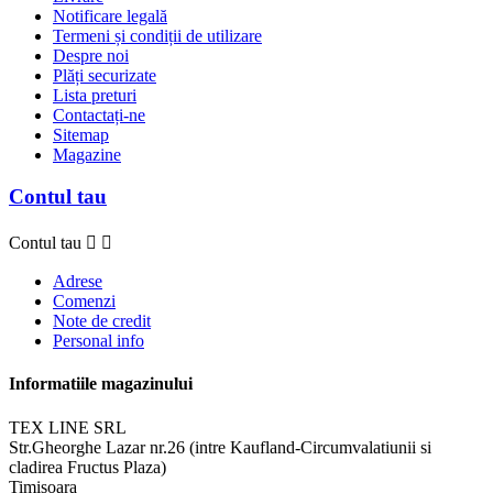
Notificare legală
Termeni și condiții de utilizare
Despre noi
Plăți securizate
Lista preturi
Contactați-ne
Sitemap
Magazine
Contul tau
Contul tau


Adrese
Comenzi
Note de credit
Personal info
Informatiile magazinului
TEX LINE SRL
Str.Gheorghe Lazar nr.26 (intre Kaufland-Circumvalatiunii si
cladirea Fructus Plaza)
Timisoara