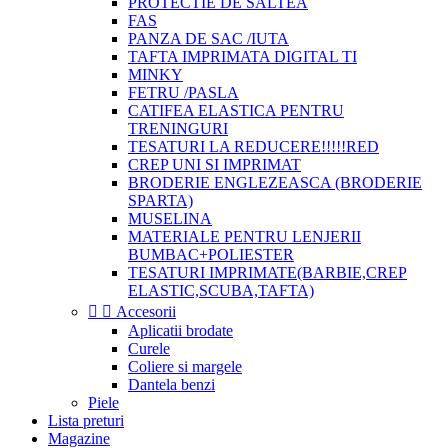
PROTECTIE DE SALTEA
FAS
PANZA DE SAC /IUTA
TAFTA IMPRIMATA DIGITAL TI
MINKY
FETRU /PASLA
CATIFEA ELASTICA PENTRU
TRENINGURI
TESATURI LA REDUCERE!!!!!RED
CREP UNI SI IMPRIMAT
BRODERIE ENGLEZEASCA (BRODERIE
SPARTA)
MUSELINA
MATERIALE PENTRU LENJERII
BUMBAC+POLIESTER
TESATURI IMPRIMATE(BARBIE,CREP
ELASTIC,SCUBA,TAFTA)


Accesorii
Aplicatii brodate
Curele
Coliere si margele
Dantela benzi
Piele
Lista preturi
Magazine