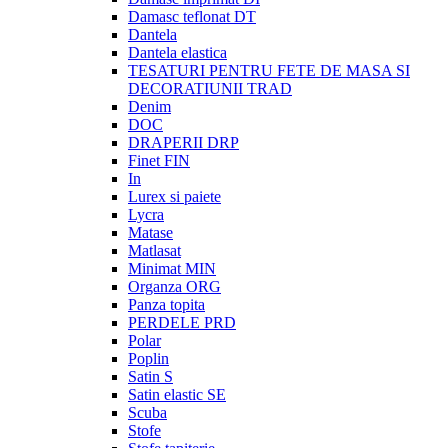
Damasc teflonat DT
Dantela
Dantela elastica
TESATURI PENTRU FETE DE MASA SI
DECORATIUNII TRAD
Denim
DOC
DRAPERII DRP
Finet FIN
In
Lurex si paiete
Lycra
Matase
Matlasat
Minimat MIN
Organza ORG
Panza topita
PERDELE PRD
Polar
Poplin
Satin S
Satin elastic SE
Scuba
Stofe