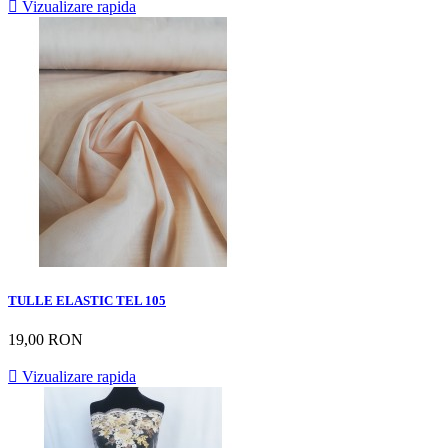

Vizualizare rapida
TULLE ELASTIC TEL 105
19,00 RON

Vizualizare rapida