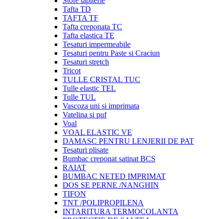
Stofe tapiterie
Tafta TD
TAFTA TF
Tafta creponata TC
Tafta elastica TE
Tesaturi impermeabile
Tesaturi pentru Paste si Craciun
Tesaturi stretch
Tricot
TULLE CRISTAL TUC
Tulle elastic TEL
Tulle TUL
Vascoza uni si imprimata
Vatelina si puf
Voal
VOAL ELASTIC VE
DAMASC PENTRU LENJERII DE PAT
Tesaturi plisate
Bumbac creponat satinat BCS
RAIAT
BUMBAC NETED IMPRIMAT
DOS SE PERNE /NANGHIN
TIFON
TNT /POLIPROPILENA
INTARITURA TERMOCOLANTA