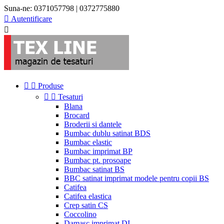
Suna-ne:
0371057798 | 0372775880

Autentificare



Produse


Tesaturi
Blana
Brocard
Broderii si dantele
Bumbac dublu satinat BDS
Bumbac elastic
Bumbac imprimat BP
Bumbac pt. prosoape
Bumbac satinat BS
BBC satinat imprimat modele pentru copii BS
Catifea
Catifea elastica
Crep satin CS
Coccolino
Damasc imprimat DI