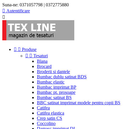
Suna-ne:
0371057798 | 0372775880

Autentificare



Produse


Tesaturi
Blana
Brocard
Broderii si dantele
Bumbac dublu satinat BDS
Bumbac elastic
Bumbac imprimat BP
Bumbac pt. prosoape
Bumbac satinat BS
BBC satinat imprimat modele pentru copii BS
Catifea
Catifea elastica
Crep satin CS
Coccolino
Damasc imprimat DI