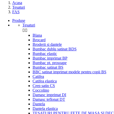
Acasa
Tesaturi
FAS
Produse
Tesaturi


Blana
Brocard
Broderii si dantele
Bumbac dublu satinat BDS
Bumbac elastic
Bumbac imprimat BP
Bumbac pt. prosoape
Bumbac satinat BS
BBC satinat imprimat modele pentru copii BS
Catifea
Catifea elastica
Crep satin CS
Coccolino
Damasc imprimat DI
Damasc teflonat DT
Dantela
Dantela elastica
TESATURI PENTRU FETE DE MASA SI DE