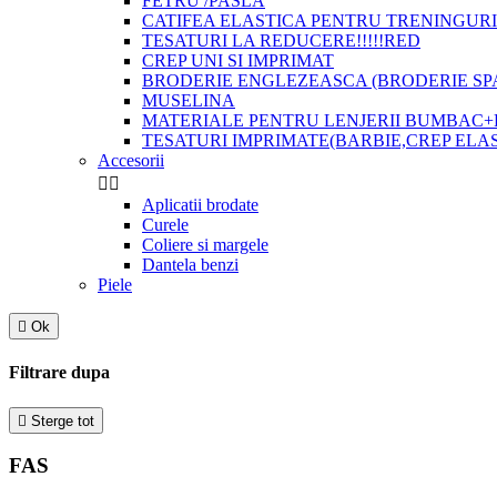
FETRU /PASLA
CATIFEA ELASTICA PENTRU TRENINGURI
TESATURI LA REDUCERE!!!!!RED
CREP UNI SI IMPRIMAT
BRODERIE ENGLEZEASCA (BRODERIE SP
MUSELINA
MATERIALE PENTRU LENJERII BUMBAC+
TESATURI IMPRIMATE(BARBIE,CREP ELA
Accesorii


Aplicatii brodate
Curele
Coliere si margele
Dantela benzi
Piele

Ok
Filtrare dupa

Sterge tot
FAS