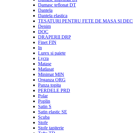
Damasc teflonat DT
Dantela
Dantela elastica
TESATURI PENTRU FETE DE MASA SI DE
Denim
DOC
DRAPERII DRP
Finet FIN
In
Lurex si paiete
Lycra
Matase
Matlasat
Minimat MIN
Organza ORG
Panza topita
PERDELE PRD
Polar
Poplin
Satin S
Satin elastic SE
Scuba
Stofe
Stofe tapiterie