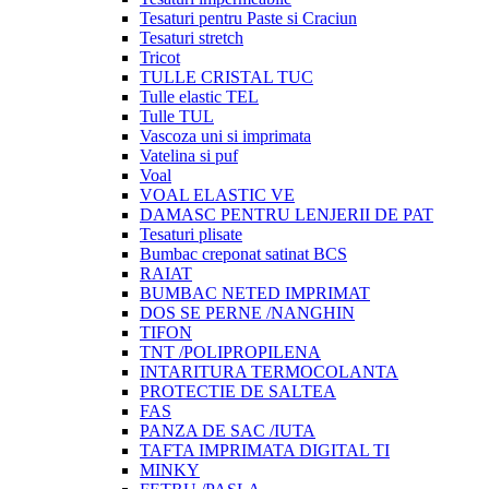
Tesaturi pentru Paste si Craciun
Tesaturi stretch
Tricot
TULLE CRISTAL TUC
Tulle elastic TEL
Tulle TUL
Vascoza uni si imprimata
Vatelina si puf
Voal
VOAL ELASTIC VE
DAMASC PENTRU LENJERII DE PAT
Tesaturi plisate
Bumbac creponat satinat BCS
RAIAT
BUMBAC NETED IMPRIMAT
DOS SE PERNE /NANGHIN
TIFON
TNT /POLIPROPILENA
INTARITURA TERMOCOLANTA
PROTECTIE DE SALTEA
FAS
PANZA DE SAC /IUTA
TAFTA IMPRIMATA DIGITAL TI
MINKY