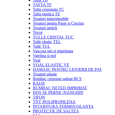
Tafta TD
TAFTA TF
Tafta creponata TC
Tafta elastica TE
Tesaturi impermeabile
Tesaturi pentru Paste si Craciun
Tesaturi stretch
Tricot
TULLE CRISTAL TUC
Tulle elastic TEL
Tulle TUL
Vascoza uni si imprimata
Vatelina si puf
Voal
VOAL ELASTIC VE
DAMASC PENTRU LENJERII DE PAT
Tesaturi plisate
Bumbac creponat satinat BCS
RAIAT
BUMBAC NETED IMPRIMAT
DOS SE PERNE /NANGHIN
TIFON
TNT /POLIPROPILENA
INTARITURA TERMOCOLANTA
PROTECTIE DE SALTEA