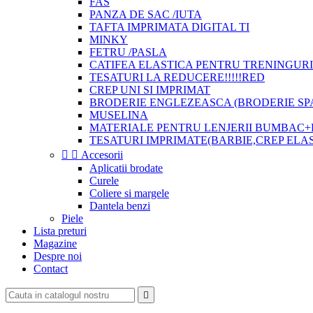
FAS
PANZA DE SAC /IUTA
TAFTA IMPRIMATA DIGITAL TI
MINKY
FETRU /PASLA
CATIFEA ELASTICA PENTRU TRENINGURI
TESATURI LA REDUCERE!!!!!RED
CREP UNI SI IMPRIMAT
BRODERIE ENGLEZEASCA (BRODERIE SP
MUSELINA
MATERIALE PENTRU LENJERII BUMBAC+
TESATURI IMPRIMATE(BARBIE,CREP ELA


Accesorii
Aplicatii brodate
Curele
Coliere si margele
Dantela benzi
Piele
Lista preturi
Magazine
Despre noi
Contact
