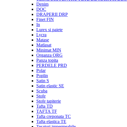
Denim
DOC
DRAPERII DRP
Finet FIN
In
Lurex si paiete
Lycra
Matase
Matlasat
Minimat MIN
Organza ORG
Panza topita
PERDELE PRD
Polar
Poplin
Satin S
Satin elastic SE
Scuba
Stofe
Stofe tapiterie
Tafta TD
TAFTA TF
Tafta creponata TC
Tafta elastica TE
Tesaturi impermeabile