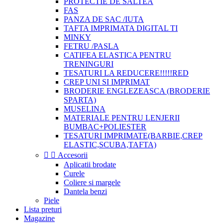
PROTECTIE DE SALTEA
FAS
PANZA DE SAC /IUTA
TAFTA IMPRIMATA DIGITAL TI
MINKY
FETRU /PASLA
CATIFEA ELASTICA PENTRU
TRENINGURI
TESATURI LA REDUCERE!!!!!RED
CREP UNI SI IMPRIMAT
BRODERIE ENGLEZEASCA (BRODERIE
SPARTA)
MUSELINA
MATERIALE PENTRU LENJERII
BUMBAC+POLIESTER
TESATURI IMPRIMATE(BARBIE,CREP
ELASTIC,SCUBA,TAFTA)


Accesorii
Aplicatii brodate
Curele
Coliere si margele
Dantela benzi
Piele
Lista preturi
Magazine