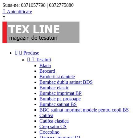
Suna-ne:
0371057798 | 0372775880

Autentificare



Produse


Tesaturi
Blana
Brocard
Broderii si dantele
Bumbac dublu satinat BDS
Bumbac elastic
Bumbac imprimat BP
Bumbac pt. prosoape
Bumbac satinat BS
BBC satinat imprimat modele pentru copii BS
Catifea
Catifea elastica
Crep satin CS
Coccolino
Damasc imprimat DI