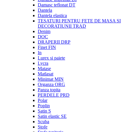
Damasc teflonat DT
Dantela
Dantela elastica
TESATURI PENTRU FETE DE MASA SI
DECORATIUNII TRAD
Denim
DOC
DRAPERII DRP
Finet FIN
In
Lurex si paiete
Lycra
Matase
Matlasat
Minimat MIN
Organza ORG
Panza topita
PERDELE PRD
Polar
Poplin
Satin S
Satin elastic SE
Scuba
Stofe