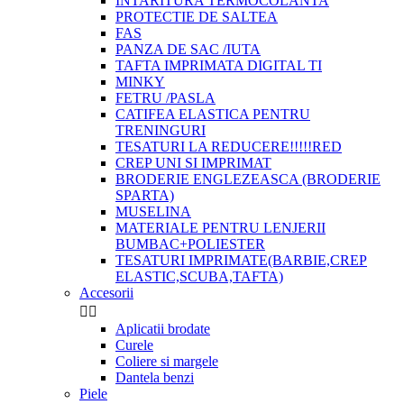
INTARITURA TERMOCOLANTA
PROTECTIE DE SALTEA
FAS
PANZA DE SAC /IUTA
TAFTA IMPRIMATA DIGITAL TI
MINKY
FETRU /PASLA
CATIFEA ELASTICA PENTRU
TRENINGURI
TESATURI LA REDUCERE!!!!!RED
CREP UNI SI IMPRIMAT
BRODERIE ENGLEZEASCA (BRODERIE
SPARTA)
MUSELINA
MATERIALE PENTRU LENJERII
BUMBAC+POLIESTER
TESATURI IMPRIMATE(BARBIE,CREP
ELASTIC,SCUBA,TAFTA)
Accesorii


Aplicatii brodate
Curele
Coliere si margele
Dantela benzi
Piele