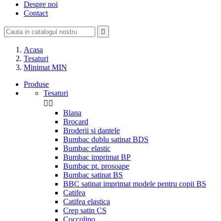
Despre noi
Contact

Acasa
Tesaturi
Minimat MIN
Produse
Tesaturi


Blana
Brocard
Broderii si dantele
Bumbac dublu satinat BDS
Bumbac elastic
Bumbac imprimat BP
Bumbac pt. prosoape
Bumbac satinat BS
BBC satinat imprimat modele pentru copii BS
Catifea
Catifea elastica
Crep satin CS
Coccolino