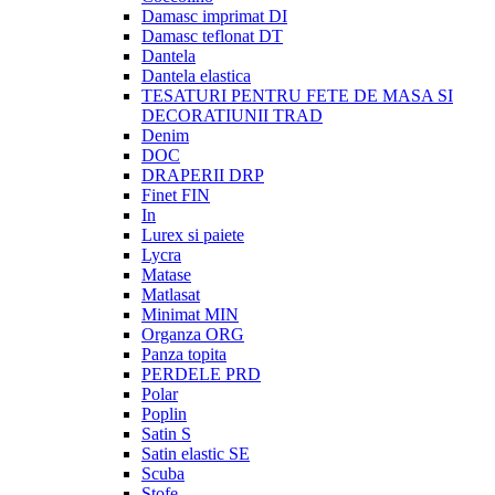
Damasc imprimat DI
Damasc teflonat DT
Dantela
Dantela elastica
TESATURI PENTRU FETE DE MASA SI
DECORATIUNII TRAD
Denim
DOC
DRAPERII DRP
Finet FIN
In
Lurex si paiete
Lycra
Matase
Matlasat
Minimat MIN
Organza ORG
Panza topita
PERDELE PRD
Polar
Poplin
Satin S
Satin elastic SE
Scuba
Stofe