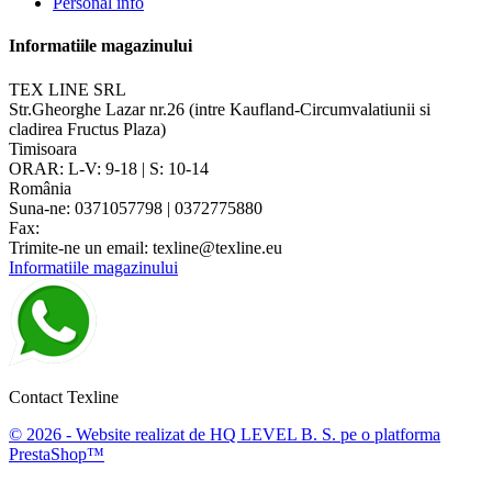
Personal info
Informatiile magazinului
TEX LINE SRL
Str.Gheorghe Lazar nr.26 (intre Kaufland-Circumvalatiunii si
cladirea Fructus Plaza)
Timisoara
ORAR: L-V: 9-18 | S: 10-14
România
Suna-ne:
0371057798 | 0372775880
Fax:
Trimite-ne un email:
texline@texline.eu
Informatiile magazinului
Contact Texline
© 2026 - Website realizat de HQ LEVEL B. S. pe o platforma
PrestaShop™