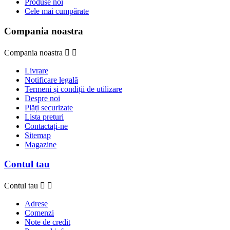
Produse noi
Cele mai cumpărate
Compania noastra
Compania noastra


Livrare
Notificare legală
Termeni și condiții de utilizare
Despre noi
Plăți securizate
Lista preturi
Contactați-ne
Sitemap
Magazine
Contul tau
Contul tau


Adrese
Comenzi
Note de credit