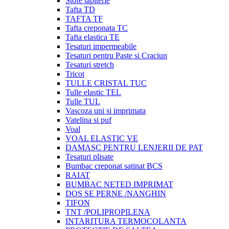
Stofe tapiterie
Tafta TD
TAFTA TF
Tafta creponata TC
Tafta elastica TE
Tesaturi impermeabile
Tesaturi pentru Paste si Craciun
Tesaturi stretch
Tricot
TULLE CRISTAL TUC
Tulle elastic TEL
Tulle TUL
Vascoza uni si imprimata
Vatelina si puf
Voal
VOAL ELASTIC VE
DAMASC PENTRU LENJERII DE PAT
Tesaturi plisate
Bumbac creponat satinat BCS
RAIAT
BUMBAC NETED IMPRIMAT
DOS SE PERNE /NANGHIN
TIFON
TNT /POLIPROPILENA
INTARITURA TERMOCOLANTA