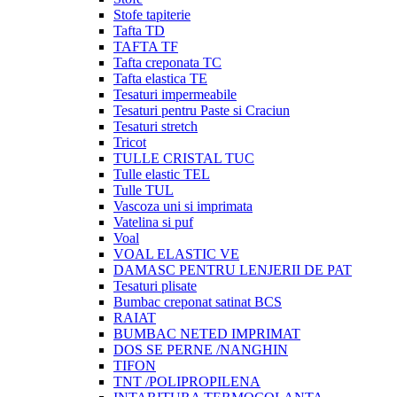
Stofe tapiterie
Tafta TD
TAFTA TF
Tafta creponata TC
Tafta elastica TE
Tesaturi impermeabile
Tesaturi pentru Paste si Craciun
Tesaturi stretch
Tricot
TULLE CRISTAL TUC
Tulle elastic TEL
Tulle TUL
Vascoza uni si imprimata
Vatelina si puf
Voal
VOAL ELASTIC VE
DAMASC PENTRU LENJERII DE PAT
Tesaturi plisate
Bumbac creponat satinat BCS
RAIAT
BUMBAC NETED IMPRIMAT
DOS SE PERNE /NANGHIN
TIFON
TNT /POLIPROPILENA