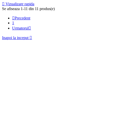

Vizualizare rapida
Se afiseaza 1-11 din 11 produs(e)

Precedent
1
Urmatorul

Inapoi la inceput
