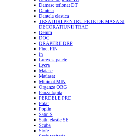
Damasc teflonat DT
Dantela
Dantela elastica
TESATURI PENTRU FETE DE MASA SI
DECORATIUNII TRAD
Denim
DOC
DRAPERII DRP
Finet FIN
In
Lurex si paiete
Lycra
Matase
Matlasat
Minimat MIN
Organza ORG
Panza topita
PERDELE PRD
Polar
Poplin
Satin S
Satin elastic SE
Scuba
Stofe