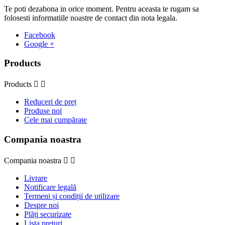
Te poti dezabona in orice moment. Pentru aceasta te rugam sa
folosesti informatiile noastre de contact din nota legala.
Facebook
Google +
Products
Products


Reduceri de preț
Produse noi
Cele mai cumpărate
Compania noastra
Compania noastra


Livrare
Notificare legală
Termeni și condiții de utilizare
Despre noi
Plăți securizate
Lista preturi