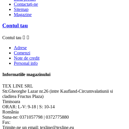
Contactați-ne
Sitemap
Magazine
Contul tau
Contul tau


Adrese
Comenzi
Note de credit
Personal info
Informatiile magazinului
TEX LINE SRL
Str.Gheorghe Lazar nr.26 (intre Kaufland-Circumvalatiunii si
cladirea Fructus Plaza)
Timisoara
ORAR: L-V: 9-18 | S: 10-14
România
Suna-ne:
0371057798 | 0372775880
Fax:
Trimite-ne un email:
texline@texline.eu