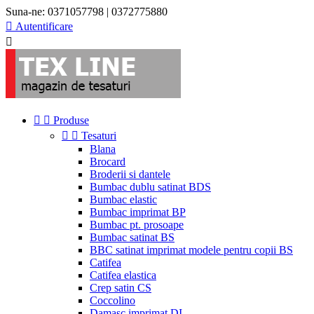
Suna-ne:
0371057798 | 0372775880

Autentificare



Produse


Tesaturi
Blana
Brocard
Broderii si dantele
Bumbac dublu satinat BDS
Bumbac elastic
Bumbac imprimat BP
Bumbac pt. prosoape
Bumbac satinat BS
BBC satinat imprimat modele pentru copii BS
Catifea
Catifea elastica
Crep satin CS
Coccolino
Damasc imprimat DI