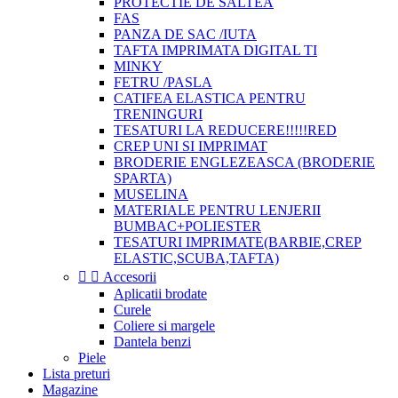
PROTECTIE DE SALTEA
FAS
PANZA DE SAC /IUTA
TAFTA IMPRIMATA DIGITAL TI
MINKY
FETRU /PASLA
CATIFEA ELASTICA PENTRU
TRENINGURI
TESATURI LA REDUCERE!!!!!RED
CREP UNI SI IMPRIMAT
BRODERIE ENGLEZEASCA (BRODERIE
SPARTA)
MUSELINA
MATERIALE PENTRU LENJERII
BUMBAC+POLIESTER
TESATURI IMPRIMATE(BARBIE,CREP
ELASTIC,SCUBA,TAFTA)


Accesorii
Aplicatii brodate
Curele
Coliere si margele
Dantela benzi
Piele
Lista preturi
Magazine