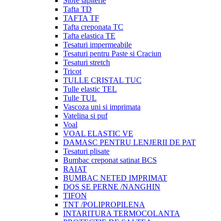
Stofe tapiterie
Tafta TD
TAFTA TF
Tafta creponata TC
Tafta elastica TE
Tesaturi impermeabile
Tesaturi pentru Paste si Craciun
Tesaturi stretch
Tricot
TULLE CRISTAL TUC
Tulle elastic TEL
Tulle TUL
Vascoza uni si imprimata
Vatelina si puf
Voal
VOAL ELASTIC VE
DAMASC PENTRU LENJERII DE PAT
Tesaturi plisate
Bumbac creponat satinat BCS
RAIAT
BUMBAC NETED IMPRIMAT
DOS SE PERNE /NANGHIN
TIFON
TNT /POLIPROPILENA
INTARITURA TERMOCOLANTA