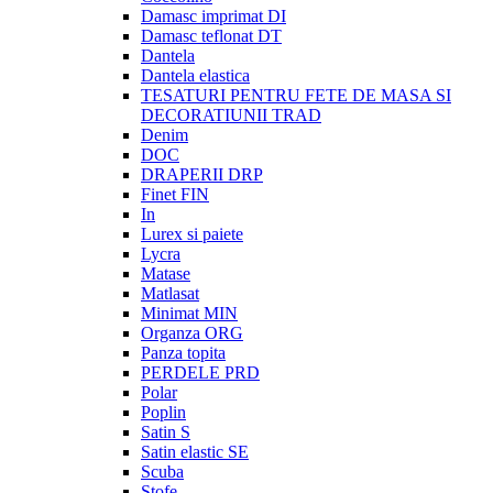
Damasc imprimat DI
Damasc teflonat DT
Dantela
Dantela elastica
TESATURI PENTRU FETE DE MASA SI
DECORATIUNII TRAD
Denim
DOC
DRAPERII DRP
Finet FIN
In
Lurex si paiete
Lycra
Matase
Matlasat
Minimat MIN
Organza ORG
Panza topita
PERDELE PRD
Polar
Poplin
Satin S
Satin elastic SE
Scuba
Stofe