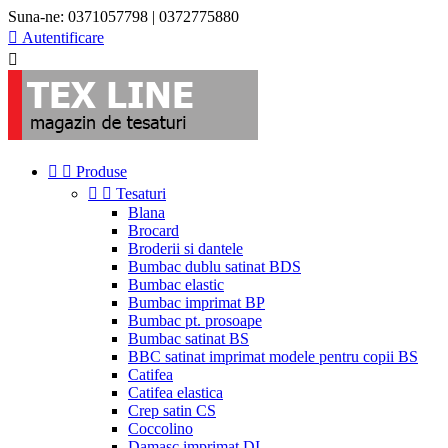
Suna-ne:
0371057798 | 0372775880

Autentificare



Produse


Tesaturi
Blana
Brocard
Broderii si dantele
Bumbac dublu satinat BDS
Bumbac elastic
Bumbac imprimat BP
Bumbac pt. prosoape
Bumbac satinat BS
BBC satinat imprimat modele pentru copii BS
Catifea
Catifea elastica
Crep satin CS
Coccolino
Damasc imprimat DI