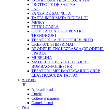
INTARITURA TERMOCOLANTA
PROTECTIE DE SALTEA
FAS
PANZA DE SAC /IUTA
TAFTA IMPRIMATA DIGITAL TI
MINKY
FETRU /PASLA
CATIFEA ELASTICA PENTRU
TRENINGURI
TESATURI LA REDUCERE!!!!!RED
CREP UNI SI IMPRIMAT
BRODERIE ENGLEZEASCA (BRODERIE
SPARTA)
MUSELINA
MATERIALE PENTRU LENJERII
BUMBAC+POLIESTER
TESATURI IMPRIMATE(BARBIE,CREP
ELASTIC,SCUBA,TAFTA)
Accesorii


Aplicatii brodate
Curele
Coliere si margele
Dantela benzi
Piele