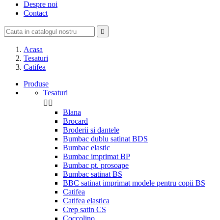
Despre noi
Contact

Acasa
Tesaturi
Catifea
Produse
Tesaturi


Blana
Brocard
Broderii si dantele
Bumbac dublu satinat BDS
Bumbac elastic
Bumbac imprimat BP
Bumbac pt. prosoape
Bumbac satinat BS
BBC satinat imprimat modele pentru copii BS
Catifea
Catifea elastica
Crep satin CS
Coccolino