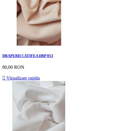
DRAPERII CATIFEA DRP 053
80,00 RON

Vizualizare rapida