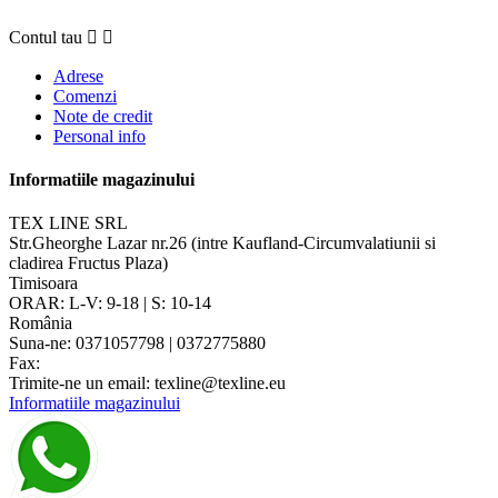
Contul tau


Adrese
Comenzi
Note de credit
Personal info
Informatiile magazinului
TEX LINE SRL
Str.Gheorghe Lazar nr.26 (intre Kaufland-Circumvalatiunii si
cladirea Fructus Plaza)
Timisoara
ORAR: L-V: 9-18 | S: 10-14
România
Suna-ne:
0371057798 | 0372775880
Fax:
Trimite-ne un email:
texline@texline.eu
Informatiile magazinului