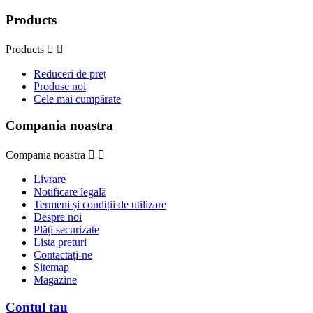
Products
Products


Reduceri de preț
Produse noi
Cele mai cumpărate
Compania noastra
Compania noastra


Livrare
Notificare legală
Termeni și condiții de utilizare
Despre noi
Plăți securizate
Lista preturi
Contactați-ne
Sitemap
Magazine
Contul tau