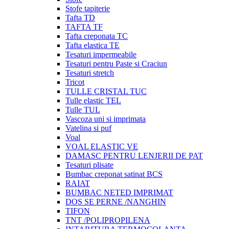
Stofe tapiterie
Tafta TD
TAFTA TF
Tafta creponata TC
Tafta elastica TE
Tesaturi impermeabile
Tesaturi pentru Paste si Craciun
Tesaturi stretch
Tricot
TULLE CRISTAL TUC
Tulle elastic TEL
Tulle TUL
Vascoza uni si imprimata
Vatelina si puf
Voal
VOAL ELASTIC VE
DAMASC PENTRU LENJERII DE PAT
Tesaturi plisate
Bumbac creponat satinat BCS
RAIAT
BUMBAC NETED IMPRIMAT
DOS SE PERNE /NANGHIN
TIFON
TNT /POLIPROPILENA