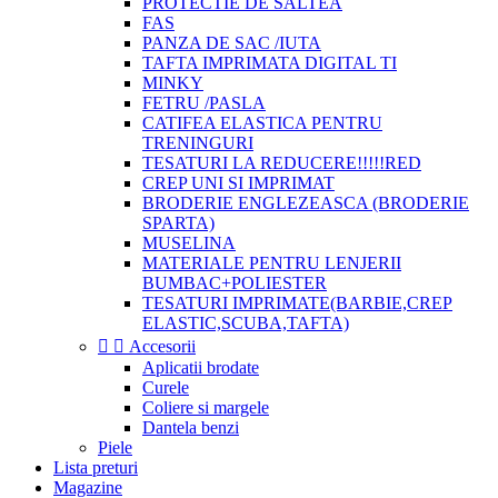
PROTECTIE DE SALTEA
FAS
PANZA DE SAC /IUTA
TAFTA IMPRIMATA DIGITAL TI
MINKY
FETRU /PASLA
CATIFEA ELASTICA PENTRU
TRENINGURI
TESATURI LA REDUCERE!!!!!RED
CREP UNI SI IMPRIMAT
BRODERIE ENGLEZEASCA (BRODERIE
SPARTA)
MUSELINA
MATERIALE PENTRU LENJERII
BUMBAC+POLIESTER
TESATURI IMPRIMATE(BARBIE,CREP
ELASTIC,SCUBA,TAFTA)


Accesorii
Aplicatii brodate
Curele
Coliere si margele
Dantela benzi
Piele
Lista preturi
Magazine