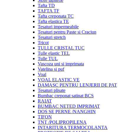
Stofe tapiterie
Tafta TD
TAFTA TF
Tafta creponata TC
Tafta elastica TE
Tesaturi impermeabile
Tesaturi pentru Paste si Craciun
Tesaturi stretch
Tricot
TULLE CRISTAL TUC
Tulle elastic TEL
Tulle TUL
Vascoza uni si imprimata
Vatelina si puf
Voal
VOAL ELASTIC VE
DAMASC PENTRU LENJERII DE PAT
Tesaturi plisate
Bumbac creponat satinat BCS
RAIAT
BUMBAC NETED IMPRIMAT
DOS SE PERNE /NANGHIN
TIFON
TNT /POLIPROPILENA
INTARITURA TERMOCOLANTA