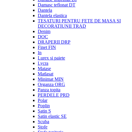
Damasc teflonat DT
Dantela
Dantela elastica
TESATURI PENTRU FETE DE MASA SI
DECORATIUNII TRAD
Denim
DOC
DRAPERII DRP
Finet FIN
In
Lurex si paiete
Lycra
Matase
Matlasat
Minimat MIN
Organza ORG
Panza topita
PERDELE PRD
Polar
Poplin
Satin S
Satin elastic SE
Scuba
Stofe