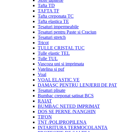
Stofe tapiterie
Tafta TD
TAFTA TF
Tafta creponata TC
Tafta elastica TE
Tesaturi impermeabile
Tesaturi pentru Paste si Craciun
Tesaturi stretch
Tricot
TULLE CRISTAL TUC
Tulle elastic TEL
Tulle TUL
Vascoza uni si imprimata
Vatelina si puf
Voal
VOAL ELASTIC VE
DAMASC PENTRU LENJERII DE PAT
Tesaturi plisate
Bumbac creponat satinat BCS
RAIAT
BUMBAC NETED IMPRIMAT
DOS SE PERNE /NANGHIN
TIFON
TNT /POLIPROPILENA
INTARITURA TERMOCOLANTA