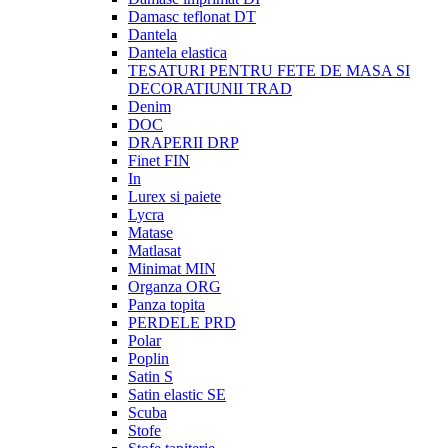
Damasc teflonat DT
Dantela
Dantela elastica
TESATURI PENTRU FETE DE MASA SI
DECORATIUNII TRAD
Denim
DOC
DRAPERII DRP
Finet FIN
In
Lurex si paiete
Lycra
Matase
Matlasat
Minimat MIN
Organza ORG
Panza topita
PERDELE PRD
Polar
Poplin
Satin S
Satin elastic SE
Scuba
Stofe