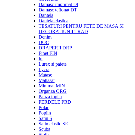
Damasc imprimat DI
Damasc teflonat DT
Dantela
Dantela elastica
TESATURI PENTRU FETE DE MASA SI
DECORATIUNII TRAD
Denim
DOC
DRAPERII DRP
Finet FIN
In
Lurex si paiete
Lycra
Matase
Matlasat
Minimat MIN
Organza ORG
Panza topita
PERDELE PRD
Polar
Poplin
Satin S
Satin elastic SE
Scuba
Stofe