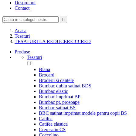
Despre noi
Contact

Acasa
Tesaturi
TESATURI LA REDUCERE!!!!!RED
Produse
Tesaturi


Blana
Brocard
Broderii si dantele
Bumbac dublu satinat BDS
Bumbac elastic
Bumbac imprimat BP
Bumbac pt. prosoape
Bumbac satinat BS
BBC satinat imprimat modele pentru copii BS
Catifea
Catifea elastica
Crep satin CS
Coccolino