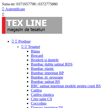
Suna-ne:
0371057798 | 0372775880

Autentificare



Produse


Tesaturi
Blana
Brocard
Broderii si dantele
Bumbac dublu satinat BDS
Bumbac elastic
Bumbac imprimat BP
Bumbac pt. prosoape
Bumbac satinat BS
BBC satinat imprimat modele pentru copii BS
Catifea
Catifea elastica
Crep satin CS
Coccolino
Damasc imprimat DI