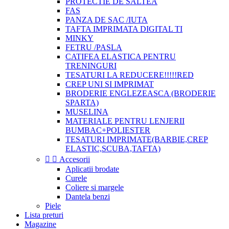
PROTECTIE DE SALTEA
FAS
PANZA DE SAC /IUTA
TAFTA IMPRIMATA DIGITAL TI
MINKY
FETRU /PASLA
CATIFEA ELASTICA PENTRU
TRENINGURI
TESATURI LA REDUCERE!!!!!RED
CREP UNI SI IMPRIMAT
BRODERIE ENGLEZEASCA (BRODERIE
SPARTA)
MUSELINA
MATERIALE PENTRU LENJERII
BUMBAC+POLIESTER
TESATURI IMPRIMATE(BARBIE,CREP
ELASTIC,SCUBA,TAFTA)


Accesorii
Aplicatii brodate
Curele
Coliere si margele
Dantela benzi
Piele
Lista preturi
Magazine