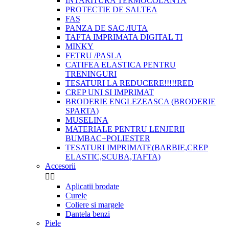
INTARITURA TERMOCOLANTA
PROTECTIE DE SALTEA
FAS
PANZA DE SAC /IUTA
TAFTA IMPRIMATA DIGITAL TI
MINKY
FETRU /PASLA
CATIFEA ELASTICA PENTRU
TRENINGURI
TESATURI LA REDUCERE!!!!!RED
CREP UNI SI IMPRIMAT
BRODERIE ENGLEZEASCA (BRODERIE
SPARTA)
MUSELINA
MATERIALE PENTRU LENJERII
BUMBAC+POLIESTER
TESATURI IMPRIMATE(BARBIE,CREP
ELASTIC,SCUBA,TAFTA)
Accesorii


Aplicatii brodate
Curele
Coliere si margele
Dantela benzi
Piele