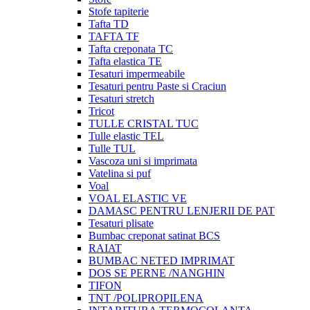
Stofe tapiterie
Tafta TD
TAFTA TF
Tafta creponata TC
Tafta elastica TE
Tesaturi impermeabile
Tesaturi pentru Paste si Craciun
Tesaturi stretch
Tricot
TULLE CRISTAL TUC
Tulle elastic TEL
Tulle TUL
Vascoza uni si imprimata
Vatelina si puf
Voal
VOAL ELASTIC VE
DAMASC PENTRU LENJERII DE PAT
Tesaturi plisate
Bumbac creponat satinat BCS
RAIAT
BUMBAC NETED IMPRIMAT
DOS SE PERNE /NANGHIN
TIFON
TNT /POLIPROPILENA