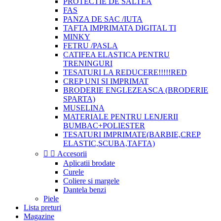
PROTECTIE DE SALTEA
FAS
PANZA DE SAC /IUTA
TAFTA IMPRIMATA DIGITAL TI
MINKY
FETRU /PASLA
CATIFEA ELASTICA PENTRU
TRENINGURI
TESATURI LA REDUCERE!!!!!RED
CREP UNI SI IMPRIMAT
BRODERIE ENGLEZEASCA (BRODERIE
SPARTA)
MUSELINA
MATERIALE PENTRU LENJERII
BUMBAC+POLIESTER
TESATURI IMPRIMATE(BARBIE,CREP
ELASTIC,SCUBA,TAFTA)


Accesorii
Aplicatii brodate
Curele
Coliere si margele
Dantela benzi
Piele
Lista preturi
Magazine