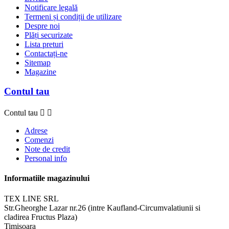
Notificare legală
Termeni și condiții de utilizare
Despre noi
Plăți securizate
Lista preturi
Contactați-ne
Sitemap
Magazine
Contul tau
Contul tau


Adrese
Comenzi
Note de credit
Personal info
Informatiile magazinului
TEX LINE SRL
Str.Gheorghe Lazar nr.26 (intre Kaufland-Circumvalatiunii si
cladirea Fructus Plaza)
Timisoara