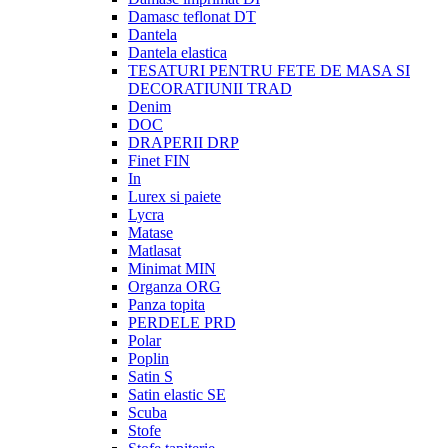
Damasc teflonat DT
Dantela
Dantela elastica
TESATURI PENTRU FETE DE MASA SI
DECORATIUNII TRAD
Denim
DOC
DRAPERII DRP
Finet FIN
In
Lurex si paiete
Lycra
Matase
Matlasat
Minimat MIN
Organza ORG
Panza topita
PERDELE PRD
Polar
Poplin
Satin S
Satin elastic SE
Scuba
Stofe