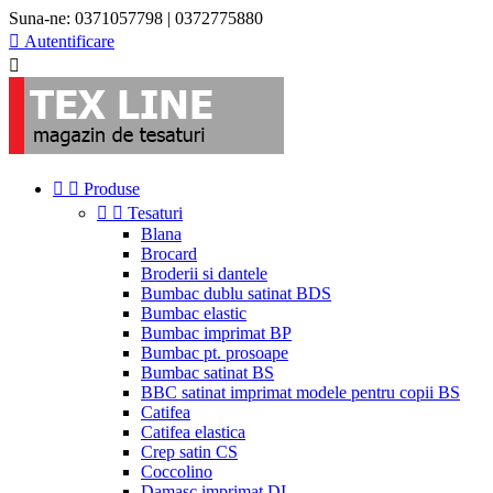
Suna-ne:
0371057798 | 0372775880

Autentificare



Produse


Tesaturi
Blana
Brocard
Broderii si dantele
Bumbac dublu satinat BDS
Bumbac elastic
Bumbac imprimat BP
Bumbac pt. prosoape
Bumbac satinat BS
BBC satinat imprimat modele pentru copii BS
Catifea
Catifea elastica
Crep satin CS
Coccolino
Damasc imprimat DI