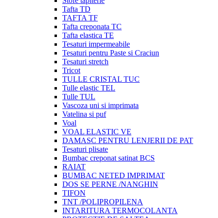
Stofe tapiterie
Tafta TD
TAFTA TF
Tafta creponata TC
Tafta elastica TE
Tesaturi impermeabile
Tesaturi pentru Paste si Craciun
Tesaturi stretch
Tricot
TULLE CRISTAL TUC
Tulle elastic TEL
Tulle TUL
Vascoza uni si imprimata
Vatelina si puf
Voal
VOAL ELASTIC VE
DAMASC PENTRU LENJERII DE PAT
Tesaturi plisate
Bumbac creponat satinat BCS
RAIAT
BUMBAC NETED IMPRIMAT
DOS SE PERNE /NANGHIN
TIFON
TNT /POLIPROPILENA
INTARITURA TERMOCOLANTA