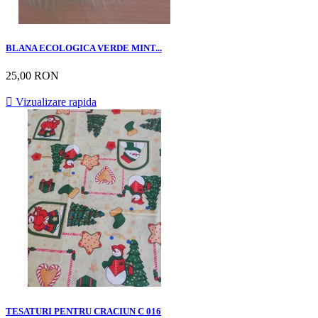
BLANA ECOLOGICA VERDE MINT...
25,00 RON

Vizualizare rapida
TESATURI PENTRU CRACIUN C 016