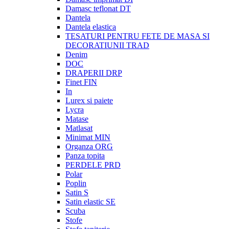
Damasc teflonat DT
Dantela
Dantela elastica
TESATURI PENTRU FETE DE MASA SI
DECORATIUNII TRAD
Denim
DOC
DRAPERII DRP
Finet FIN
In
Lurex si paiete
Lycra
Matase
Matlasat
Minimat MIN
Organza ORG
Panza topita
PERDELE PRD
Polar
Poplin
Satin S
Satin elastic SE
Scuba
Stofe