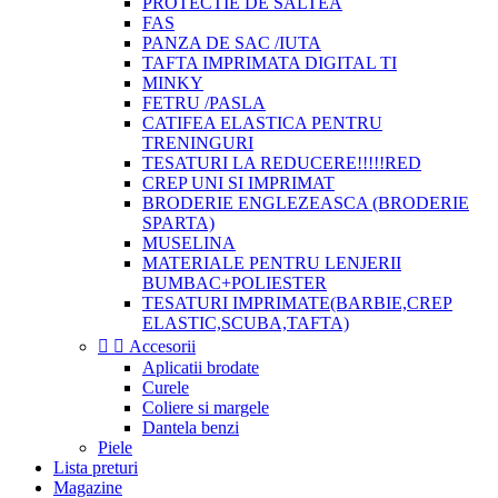
PROTECTIE DE SALTEA
FAS
PANZA DE SAC /IUTA
TAFTA IMPRIMATA DIGITAL TI
MINKY
FETRU /PASLA
CATIFEA ELASTICA PENTRU
TRENINGURI
TESATURI LA REDUCERE!!!!!RED
CREP UNI SI IMPRIMAT
BRODERIE ENGLEZEASCA (BRODERIE
SPARTA)
MUSELINA
MATERIALE PENTRU LENJERII
BUMBAC+POLIESTER
TESATURI IMPRIMATE(BARBIE,CREP
ELASTIC,SCUBA,TAFTA)


Accesorii
Aplicatii brodate
Curele
Coliere si margele
Dantela benzi
Piele
Lista preturi
Magazine