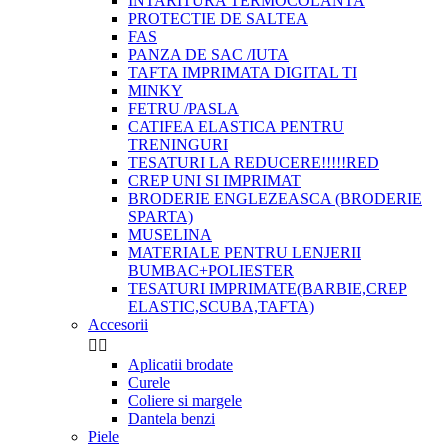
INTARITURA TERMOCOLANTA
PROTECTIE DE SALTEA
FAS
PANZA DE SAC /IUTA
TAFTA IMPRIMATA DIGITAL TI
MINKY
FETRU /PASLA
CATIFEA ELASTICA PENTRU
TRENINGURI
TESATURI LA REDUCERE!!!!!RED
CREP UNI SI IMPRIMAT
BRODERIE ENGLEZEASCA (BRODERIE
SPARTA)
MUSELINA
MATERIALE PENTRU LENJERII
BUMBAC+POLIESTER
TESATURI IMPRIMATE(BARBIE,CREP
ELASTIC,SCUBA,TAFTA)
Accesorii


Aplicatii brodate
Curele
Coliere si margele
Dantela benzi
Piele