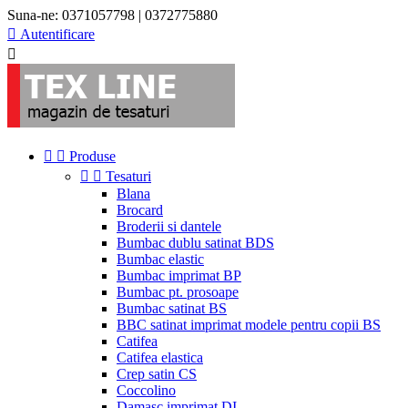
Suna-ne:
0371057798 | 0372775880

Autentificare



Produse


Tesaturi
Blana
Brocard
Broderii si dantele
Bumbac dublu satinat BDS
Bumbac elastic
Bumbac imprimat BP
Bumbac pt. prosoape
Bumbac satinat BS
BBC satinat imprimat modele pentru copii BS
Catifea
Catifea elastica
Crep satin CS
Coccolino
Damasc imprimat DI