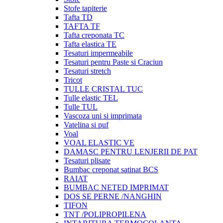
Stofe tapiterie
Tafta TD
TAFTA TF
Tafta creponata TC
Tafta elastica TE
Tesaturi impermeabile
Tesaturi pentru Paste si Craciun
Tesaturi stretch
Tricot
TULLE CRISTAL TUC
Tulle elastic TEL
Tulle TUL
Vascoza uni si imprimata
Vatelina si puf
Voal
VOAL ELASTIC VE
DAMASC PENTRU LENJERII DE PAT
Tesaturi plisate
Bumbac creponat satinat BCS
RAIAT
BUMBAC NETED IMPRIMAT
DOS SE PERNE /NANGHIN
TIFON
TNT /POLIPROPILENA