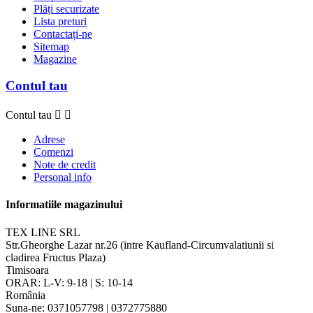
Plăți securizate
Lista preturi
Contactați-ne
Sitemap
Magazine
Contul tau
Contul tau


Adrese
Comenzi
Note de credit
Personal info
Informatiile magazinului
TEX LINE SRL
Str.Gheorghe Lazar nr.26 (intre Kaufland-Circumvalatiunii si
cladirea Fructus Plaza)
Timisoara
ORAR: L-V: 9-18 | S: 10-14
România
Suna-ne:
0371057798 | 0372775880