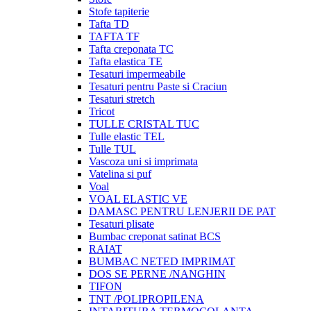
Stofe tapiterie
Tafta TD
TAFTA TF
Tafta creponata TC
Tafta elastica TE
Tesaturi impermeabile
Tesaturi pentru Paste si Craciun
Tesaturi stretch
Tricot
TULLE CRISTAL TUC
Tulle elastic TEL
Tulle TUL
Vascoza uni si imprimata
Vatelina si puf
Voal
VOAL ELASTIC VE
DAMASC PENTRU LENJERII DE PAT
Tesaturi plisate
Bumbac creponat satinat BCS
RAIAT
BUMBAC NETED IMPRIMAT
DOS SE PERNE /NANGHIN
TIFON
TNT /POLIPROPILENA