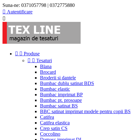
Suna-ne:
0371057798 | 0372775880

Autentificare



Produse


Tesaturi
Blana
Brocard
Broderii si dantele
Bumbac dublu satinat BDS
Bumbac elastic
Bumbac imprimat BP
Bumbac pt. prosoape
Bumbac satinat BS
BBC satinat imprimat modele pentru copii BS
Catifea
Catifea elastica
Crep satin CS
Coccolino
Damasc imprimat DI