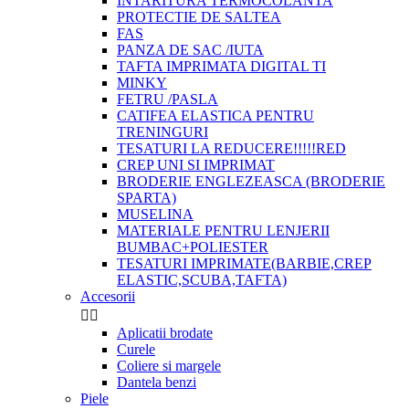
INTARITURA TERMOCOLANTA
PROTECTIE DE SALTEA
FAS
PANZA DE SAC /IUTA
TAFTA IMPRIMATA DIGITAL TI
MINKY
FETRU /PASLA
CATIFEA ELASTICA PENTRU
TRENINGURI
TESATURI LA REDUCERE!!!!!RED
CREP UNI SI IMPRIMAT
BRODERIE ENGLEZEASCA (BRODERIE
SPARTA)
MUSELINA
MATERIALE PENTRU LENJERII
BUMBAC+POLIESTER
TESATURI IMPRIMATE(BARBIE,CREP
ELASTIC,SCUBA,TAFTA)
Accesorii


Aplicatii brodate
Curele
Coliere si margele
Dantela benzi
Piele