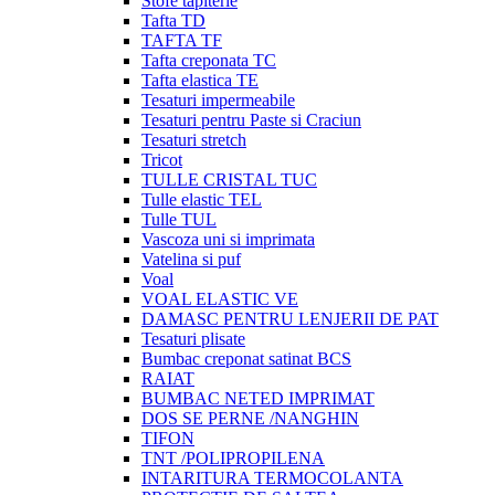
Stofe tapiterie
Tafta TD
TAFTA TF
Tafta creponata TC
Tafta elastica TE
Tesaturi impermeabile
Tesaturi pentru Paste si Craciun
Tesaturi stretch
Tricot
TULLE CRISTAL TUC
Tulle elastic TEL
Tulle TUL
Vascoza uni si imprimata
Vatelina si puf
Voal
VOAL ELASTIC VE
DAMASC PENTRU LENJERII DE PAT
Tesaturi plisate
Bumbac creponat satinat BCS
RAIAT
BUMBAC NETED IMPRIMAT
DOS SE PERNE /NANGHIN
TIFON
TNT /POLIPROPILENA
INTARITURA TERMOCOLANTA