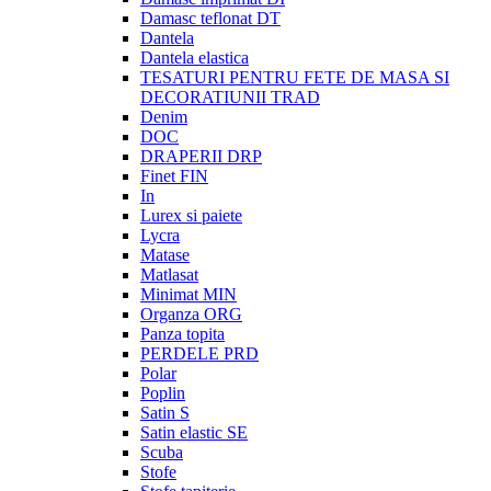
Damasc teflonat DT
Dantela
Dantela elastica
TESATURI PENTRU FETE DE MASA SI
DECORATIUNII TRAD
Denim
DOC
DRAPERII DRP
Finet FIN
In
Lurex si paiete
Lycra
Matase
Matlasat
Minimat MIN
Organza ORG
Panza topita
PERDELE PRD
Polar
Poplin
Satin S
Satin elastic SE
Scuba
Stofe