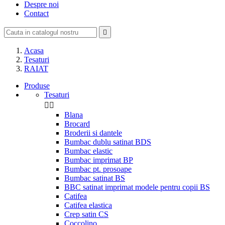
Despre noi
Contact

Acasa
Tesaturi
RAIAT
Produse
Tesaturi


Blana
Brocard
Broderii si dantele
Bumbac dublu satinat BDS
Bumbac elastic
Bumbac imprimat BP
Bumbac pt. prosoape
Bumbac satinat BS
BBC satinat imprimat modele pentru copii BS
Catifea
Catifea elastica
Crep satin CS
Coccolino