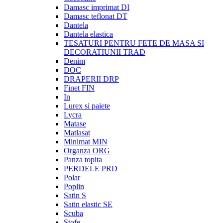
Damasc imprimat DI
Damasc teflonat DT
Dantela
Dantela elastica
TESATURI PENTRU FETE DE MASA SI
DECORATIUNII TRAD
Denim
DOC
DRAPERII DRP
Finet FIN
In
Lurex si paiete
Lycra
Matase
Matlasat
Minimat MIN
Organza ORG
Panza topita
PERDELE PRD
Polar
Poplin
Satin S
Satin elastic SE
Scuba
Stofe