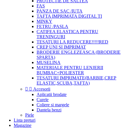
PROTECTIE DE SALTEA
FAS
PANZA DE SAC /IUTA
TAFTA IMPRIMATA DIGITAL TI
MINKY
FETRU /PASLA
CATIFEA ELASTICA PENTRU
TRENINGURI
TESATURI LA REDUCERE!!!!!RED
CREP UNI SI IMPRIMAT
BRODERIE ENGLEZEASCA (BRODERIE
SPARTA)
MUSELINA
MATERIALE PENTRU LENJERII
BUMBAC+POLIESTER
TESATURI IMPRIMATE(BARBIE,CREP
ELASTIC,SCUBA,TAFTA)


Accesorii
Aplicatii brodate
Curele
Coliere si margele
Dantela benzi
Piele
Lista preturi
Magazine