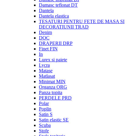
Damasc teflonat DT
Dantela
Dantela elastica
TESATURI PENTRU FETE DE MASA SI
DECORATIUNII TRAD
Denim
DOC
DRAPERII DRP
Finet FIN
In
Lurex si paiete
Lycra
Matase
Matlasat
Minimat MIN
Organza ORG
Panza topita
PERDELE PRD
Polar
Poplin
Satin S
Satin elastic SE
Scuba
Stofe