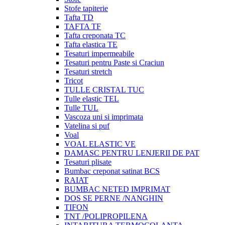
Stofe tapiterie
Tafta TD
TAFTA TF
Tafta creponata TC
Tafta elastica TE
Tesaturi impermeabile
Tesaturi pentru Paste si Craciun
Tesaturi stretch
Tricot
TULLE CRISTAL TUC
Tulle elastic TEL
Tulle TUL
Vascoza uni si imprimata
Vatelina si puf
Voal
VOAL ELASTIC VE
DAMASC PENTRU LENJERII DE PAT
Tesaturi plisate
Bumbac creponat satinat BCS
RAIAT
BUMBAC NETED IMPRIMAT
DOS SE PERNE /NANGHIN
TIFON
TNT /POLIPROPILENA