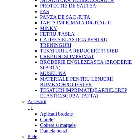
INTARITURA TERMOCOLANTA
PROTECTIE DE SALTEA
FAS
PANZA DE SAC /IUTA
TAFTA IMPRIMATA DIGITAL TI
MINKY
FETRU /PASLA
CATIFEA ELASTICA PENTRU
TRENINGURI
TESATURI LA REDUCERE!!!!!RED
CREP UNI SI IMPRIMAT
BRODERIE ENGLEZEASCA (BRODERIE
SPARTA)
MUSELINA
MATERIALE PENTRU LENJERII
BUMBAC+POLIESTER
TESATURI IMPRIMATE(BARBIE,CREP
ELASTIC,SCUBA,TAFTA)
Accesorii


Aplicatii brodate
Curele
Coliere si margele
Dantela benzi
Piele