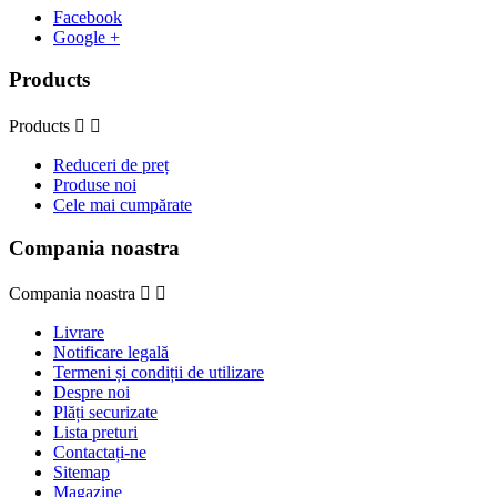
Facebook
Google +
Products
Products


Reduceri de preț
Produse noi
Cele mai cumpărate
Compania noastra
Compania noastra


Livrare
Notificare legală
Termeni și condiții de utilizare
Despre noi
Plăți securizate
Lista preturi
Contactați-ne
Sitemap
Magazine