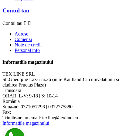
Contul tau
Contul tau


Adrese
Comenzi
Note de credit
Personal info
Informatiile magazinului
TEX LINE SRL
Str.Gheorghe Lazar nr.26 (intre Kaufland-Circumvalatiunii si
cladirea Fructus Plaza)
Timisoara
ORAR: L-V: 9-18 | S: 10-14
România
Suna-ne:
0371057798 | 0372775880
Fax:
Trimite-ne un email:
texline@texline.eu
Informatiile magazinului