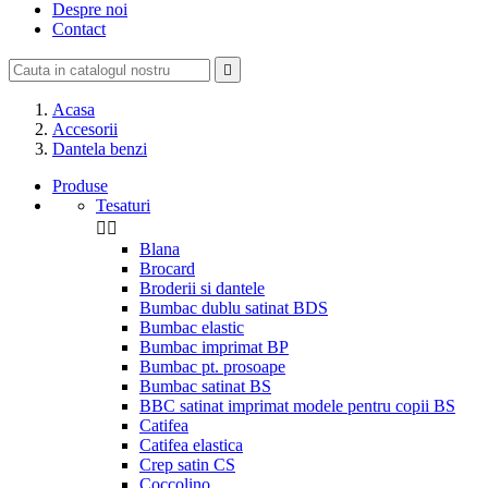
Despre noi
Contact

Acasa
Accesorii
Dantela benzi
Produse
Tesaturi


Blana
Brocard
Broderii si dantele
Bumbac dublu satinat BDS
Bumbac elastic
Bumbac imprimat BP
Bumbac pt. prosoape
Bumbac satinat BS
BBC satinat imprimat modele pentru copii BS
Catifea
Catifea elastica
Crep satin CS
Coccolino