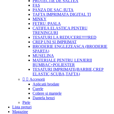
PROTECTIE DE SALTEA
FAS
PANZA DE SAC /IUTA
TAFTA IMPRIMATA DIGITAL TI
MINKY
FETRU /PASLA
CATIFEA ELASTICA PENTRU
TRENINGURI
TESATURI LA REDUCERE!!!!!RED
CREP UNI SI IMPRIMAT
BRODERIE ENGLEZEASCA (BRODERIE
SPARTA)
MUSELINA
MATERIALE PENTRU LENJERII
BUMBAC+POLIESTER
TESATURI IMPRIMATE(BARBIE,CREP
ELASTIC,SCUBA,TAFTA)


Accesorii
Aplicatii brodate
Curele
Coliere si margele
Dantela benzi
Piele
Lista preturi
Magazine