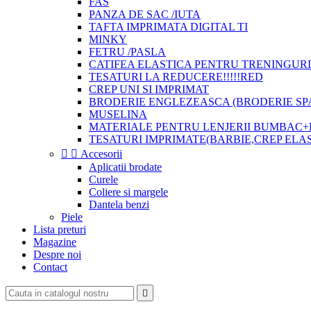
FAS
PANZA DE SAC /IUTA
TAFTA IMPRIMATA DIGITAL TI
MINKY
FETRU /PASLA
CATIFEA ELASTICA PENTRU TRENINGURI
TESATURI LA REDUCERE!!!!!RED
CREP UNI SI IMPRIMAT
BRODERIE ENGLEZEASCA (BRODERIE SP
MUSELINA
MATERIALE PENTRU LENJERII BUMBAC+
TESATURI IMPRIMATE(BARBIE,CREP ELA


Accesorii
Aplicatii brodate
Curele
Coliere si margele
Dantela benzi
Piele
Lista preturi
Magazine
Despre noi
Contact
