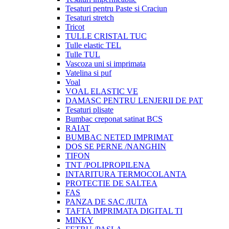
Tesaturi pentru Paste si Craciun
Tesaturi stretch
Tricot
TULLE CRISTAL TUC
Tulle elastic TEL
Tulle TUL
Vascoza uni si imprimata
Vatelina si puf
Voal
VOAL ELASTIC VE
DAMASC PENTRU LENJERII DE PAT
Tesaturi plisate
Bumbac creponat satinat BCS
RAIAT
BUMBAC NETED IMPRIMAT
DOS SE PERNE /NANGHIN
TIFON
TNT /POLIPROPILENA
INTARITURA TERMOCOLANTA
PROTECTIE DE SALTEA
FAS
PANZA DE SAC /IUTA
TAFTA IMPRIMATA DIGITAL TI
MINKY