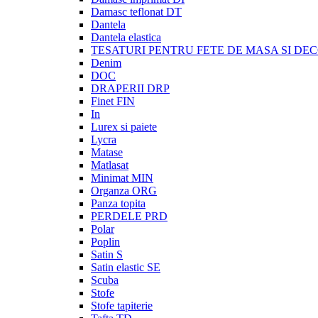
Damasc teflonat DT
Dantela
Dantela elastica
TESATURI PENTRU FETE DE MASA SI DE
Denim
DOC
DRAPERII DRP
Finet FIN
In
Lurex si paiete
Lycra
Matase
Matlasat
Minimat MIN
Organza ORG
Panza topita
PERDELE PRD
Polar
Poplin
Satin S
Satin elastic SE
Scuba
Stofe
Stofe tapiterie