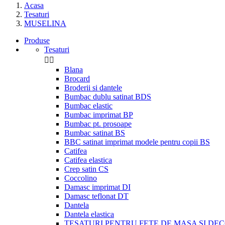
Acasa
Tesaturi
MUSELINA
Produse
Tesaturi


Blana
Brocard
Broderii si dantele
Bumbac dublu satinat BDS
Bumbac elastic
Bumbac imprimat BP
Bumbac pt. prosoape
Bumbac satinat BS
BBC satinat imprimat modele pentru copii BS
Catifea
Catifea elastica
Crep satin CS
Coccolino
Damasc imprimat DI
Damasc teflonat DT
Dantela
Dantela elastica
TESATURI PENTRU FETE DE MASA SI DE