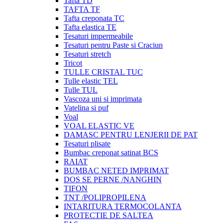
Tafta TD
TAFTA TF
Tafta creponata TC
Tafta elastica TE
Tesaturi impermeabile
Tesaturi pentru Paste si Craciun
Tesaturi stretch
Tricot
TULLE CRISTAL TUC
Tulle elastic TEL
Tulle TUL
Vascoza uni si imprimata
Vatelina si puf
Voal
VOAL ELASTIC VE
DAMASC PENTRU LENJERII DE PAT
Tesaturi plisate
Bumbac creponat satinat BCS
RAIAT
BUMBAC NETED IMPRIMAT
DOS SE PERNE /NANGHIN
TIFON
TNT /POLIPROPILENA
INTARITURA TERMOCOLANTA
PROTECTIE DE SALTEA