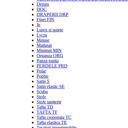
Denim
DOC
DRAPERII DRP
Finet FIN
In
Lurex si paiete
Lycra
Matase
Matlasat
Minimat MIN
Organza ORG
Panza topita
PERDELE PRD
Polar
Poplin
Satin S
Satin elastic SE
Scuba
Stofe
Stofe tapiterie
Tafta TD
TAFTA TF
Tafta creponata TC
Tafta elastica TE
Tesaturi impermeabile