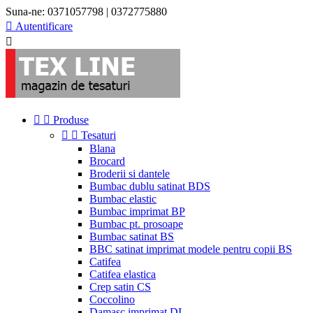
Suna-ne:
0371057798 | 0372775880

Autentificare



Produse


Tesaturi
Blana
Brocard
Broderii si dantele
Bumbac dublu satinat BDS
Bumbac elastic
Bumbac imprimat BP
Bumbac pt. prosoape
Bumbac satinat BS
BBC satinat imprimat modele pentru copii BS
Catifea
Catifea elastica
Crep satin CS
Coccolino
Damasc imprimat DI