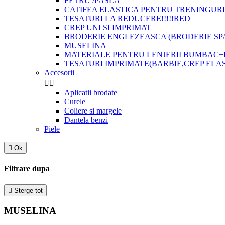
FETRU /PASLA
CATIFEA ELASTICA PENTRU TRENINGURI
TESATURI LA REDUCERE!!!!!RED
CREP UNI SI IMPRIMAT
BRODERIE ENGLEZEASCA (BRODERIE SP
MUSELINA
MATERIALE PENTRU LENJERII BUMBAC+
TESATURI IMPRIMATE(BARBIE,CREP ELA
Accesorii


Aplicatii brodate
Curele
Coliere si margele
Dantela benzi
Piele

Ok
Filtrare dupa

Sterge tot
MUSELINA