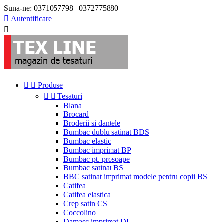
Suna-ne:
0371057798 | 0372775880

Autentificare



Produse


Tesaturi
Blana
Brocard
Broderii si dantele
Bumbac dublu satinat BDS
Bumbac elastic
Bumbac imprimat BP
Bumbac pt. prosoape
Bumbac satinat BS
BBC satinat imprimat modele pentru copii BS
Catifea
Catifea elastica
Crep satin CS
Coccolino
Damasc imprimat DI