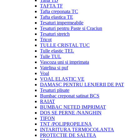
Tafta TD
TAFTA TF
Tafta creponata TC
Tafta elastica TE
Tesaturi impermeabile
Tesaturi pentru Paste si Craciun
Tesaturi stretch
Tricot
TULLE CRISTAL TUC
Tulle elastic TEL
Tulle TUL
Vascoza uni si imprimata
Vatelina si puf
Voal
VOAL ELASTIC VE
DAMASC PENTRU LENJERII DE PAT
Tesaturi plisate
Bumbac creponat satinat BCS
RAIAT
BUMBAC NETED IMPRIMAT
DOS SE PERNE /NANGHIN
TIFON
TNT /POLIPROPILENA
INTARITURA TERMOCOLANTA
PROTECTIE DE SALTEA