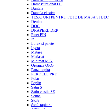
Damasc teflonat DT
Dantela
Dantela elastica
TESATURI PENTRU FETE DE MASA SI DE
Denim
DOC
DRAPERII DRP
Finet FIN
In
Lurex si paiete
Lycra
Matase
Matlasat
Minimat MIN
Organza ORG
Panza topita
PERDELE PRD
Polar
Poplin
Satin S
Satin elastic SE
Scuba
Stofe
Stofe tapiterie