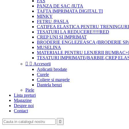
FAS
PANZA DE SAC /IUTA
TAFTA IMPRIMATA DIGITAL TI
MINKY
FETRU /PASLA
CATIFEA ELASTICA PENTRU TRENINGURI
TESATURI LA REDUCERE!!!!!RED
CREP UNI SI IMPRIMAT
BRODERIE ENGLEZEASCA (BRODERIE SP
MUSELINA
MATERIALE PENTRU LENJERII BUMBAC+
TESATURI IMPRIMATE(BARBIE,CREP ELA


Accesorii
Aplicatii brodate
Curele
Coliere si margele
Dantela benzi
Piele
Lista preturi
Magazine
Despre noi
Contact
