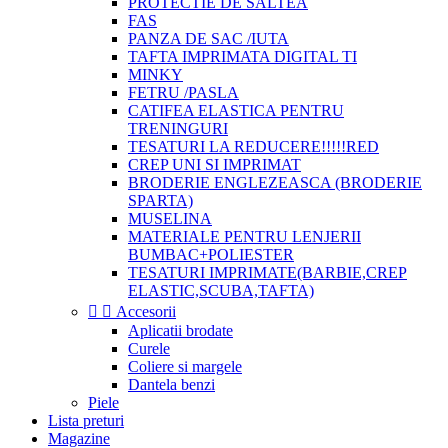
PROTECTIE DE SALTEA
FAS
PANZA DE SAC /IUTA
TAFTA IMPRIMATA DIGITAL TI
MINKY
FETRU /PASLA
CATIFEA ELASTICA PENTRU
TRENINGURI
TESATURI LA REDUCERE!!!!!RED
CREP UNI SI IMPRIMAT
BRODERIE ENGLEZEASCA (BRODERIE
SPARTA)
MUSELINA
MATERIALE PENTRU LENJERII
BUMBAC+POLIESTER
TESATURI IMPRIMATE(BARBIE,CREP
ELASTIC,SCUBA,TAFTA)


Accesorii
Aplicatii brodate
Curele
Coliere si margele
Dantela benzi
Piele
Lista preturi
Magazine