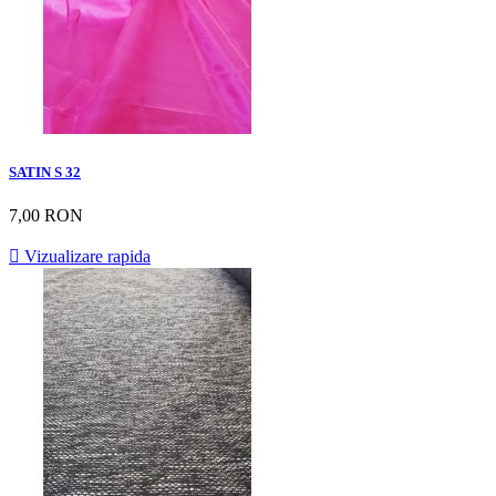
SATIN S 32
7,00 RON

Vizualizare rapida