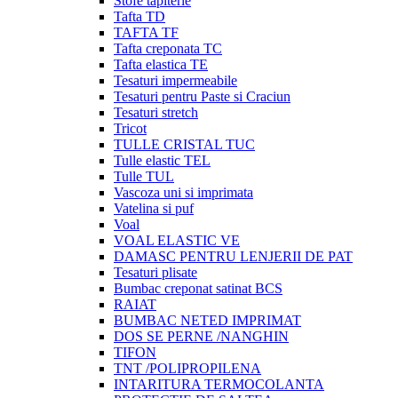
Stofe tapiterie
Tafta TD
TAFTA TF
Tafta creponata TC
Tafta elastica TE
Tesaturi impermeabile
Tesaturi pentru Paste si Craciun
Tesaturi stretch
Tricot
TULLE CRISTAL TUC
Tulle elastic TEL
Tulle TUL
Vascoza uni si imprimata
Vatelina si puf
Voal
VOAL ELASTIC VE
DAMASC PENTRU LENJERII DE PAT
Tesaturi plisate
Bumbac creponat satinat BCS
RAIAT
BUMBAC NETED IMPRIMAT
DOS SE PERNE /NANGHIN
TIFON
TNT /POLIPROPILENA
INTARITURA TERMOCOLANTA