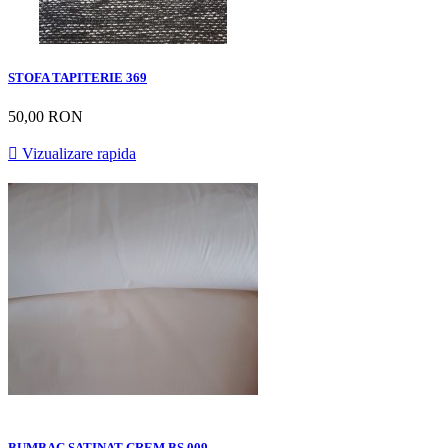
STOFA TAPITERIE 369
50,00 RON

Vizualizare rapida
BUMBAC SATINAT CREM BS 009