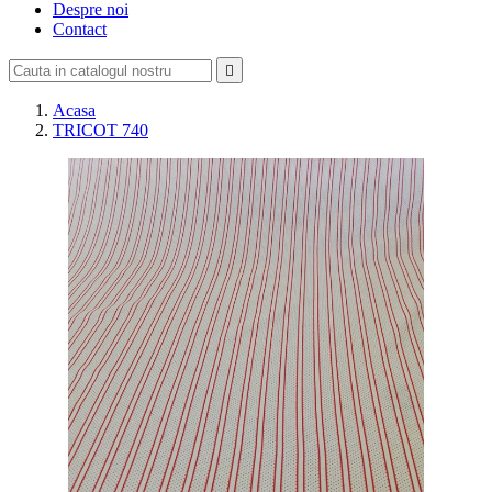
Despre noi
Contact

Acasa
TRICOT 740