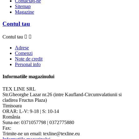
Contactați-ne
Sitemap
Magazine
Contul tau
Contul tau


Adrese
Comenzi
Note de credit
Personal info
Informatiile magazinului
TEX LINE SRL
Str.Gheorghe Lazar nr.26 (intre Kaufland-Circumvalatiunii si
cladirea Fructus Plaza)
Timisoara
ORAR: L-V: 9-18 | S: 10-14
România
Suna-ne:
0371057798 | 0372775880
Fax:
Trimite-ne un email:
texline@texline.eu