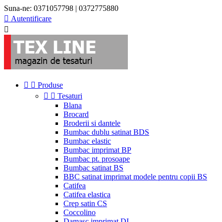
Suna-ne:
0371057798 | 0372775880

Autentificare



Produse


Tesaturi
Blana
Brocard
Broderii si dantele
Bumbac dublu satinat BDS
Bumbac elastic
Bumbac imprimat BP
Bumbac pt. prosoape
Bumbac satinat BS
BBC satinat imprimat modele pentru copii BS
Catifea
Catifea elastica
Crep satin CS
Coccolino
Damasc imprimat DI