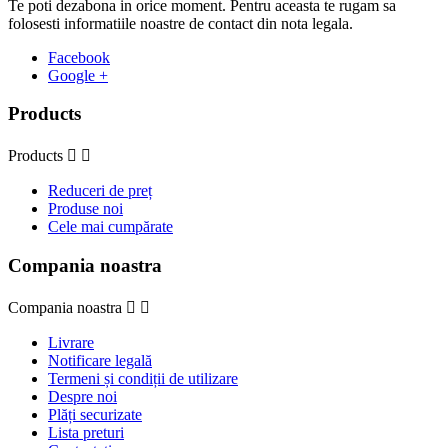
Te poti dezabona in orice moment. Pentru aceasta te rugam sa
folosesti informatiile noastre de contact din nota legala.
Facebook
Google +
Products
Products


Reduceri de preț
Produse noi
Cele mai cumpărate
Compania noastra
Compania noastra


Livrare
Notificare legală
Termeni și condiții de utilizare
Despre noi
Plăți securizate
Lista preturi