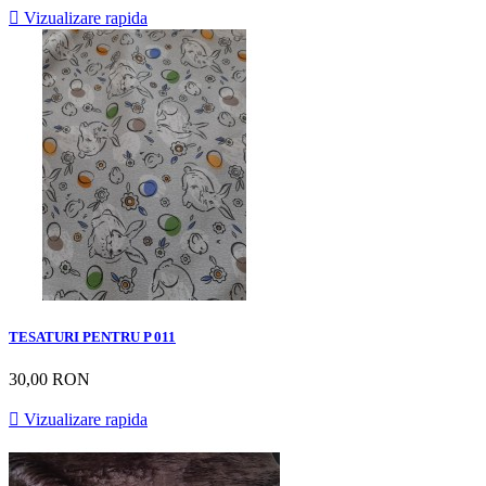

Vizualizare rapida
TESATURI PENTRU P 011
30,00 RON

Vizualizare rapida