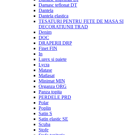
Damasc teflonat DT
Dantela
Dantela elastica
TESATURI PENTRU FETE DE MASA SI
DECORATIUNII TRAD
Denim
DOC
DRAPERII DRP
Finet FIN
In
Lurex si paiete
Lycra
Matase
Matlasat
Minimat MIN
Organza ORG
Panza topita
PERDELE PRD
Polar
Poplin
Satin S
Satin elastic SE
Scuba
Stofe