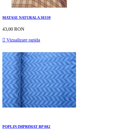
MATASE NATURALA 30339
43,00 RON

Vizualizare rapida
POPLIN IMPRIMAT BP 082