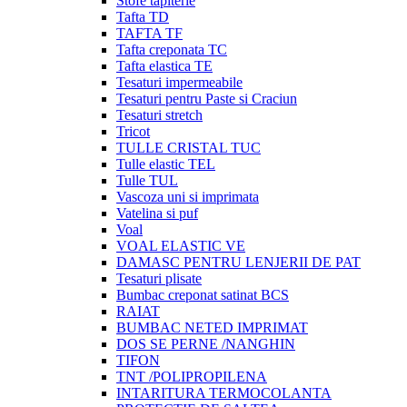
Stofe tapiterie
Tafta TD
TAFTA TF
Tafta creponata TC
Tafta elastica TE
Tesaturi impermeabile
Tesaturi pentru Paste si Craciun
Tesaturi stretch
Tricot
TULLE CRISTAL TUC
Tulle elastic TEL
Tulle TUL
Vascoza uni si imprimata
Vatelina si puf
Voal
VOAL ELASTIC VE
DAMASC PENTRU LENJERII DE PAT
Tesaturi plisate
Bumbac creponat satinat BCS
RAIAT
BUMBAC NETED IMPRIMAT
DOS SE PERNE /NANGHIN
TIFON
TNT /POLIPROPILENA
INTARITURA TERMOCOLANTA