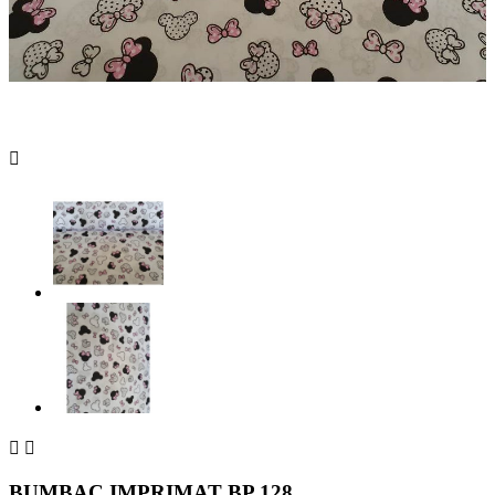



BUMBAC IMPRIMAT BP 128