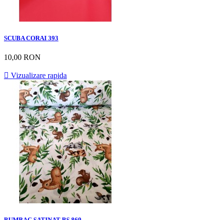
SCUBA CORAI 393
10,00 RON

Vizualizare rapida
BUMBAC SATINAT BS 869