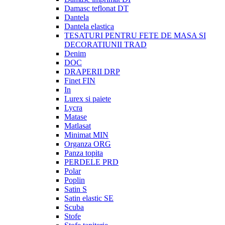
Damasc teflonat DT
Dantela
Dantela elastica
TESATURI PENTRU FETE DE MASA SI
DECORATIUNII TRAD
Denim
DOC
DRAPERII DRP
Finet FIN
In
Lurex si paiete
Lycra
Matase
Matlasat
Minimat MIN
Organza ORG
Panza topita
PERDELE PRD
Polar
Poplin
Satin S
Satin elastic SE
Scuba
Stofe