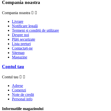
Compania noastra
Compania noastra


Livrare
Notificare legală
Termeni și condiții de utilizare
Despre noi
Plăți securizate
Lista preturi
Contactați-ne
Sitemap
Magazine
Contul tau
Contul tau


Adrese
Comenzi
Note de credit
Personal info
Informatiile magazinului