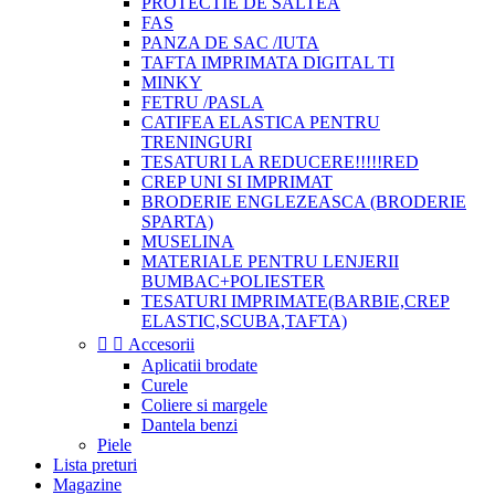
PROTECTIE DE SALTEA
FAS
PANZA DE SAC /IUTA
TAFTA IMPRIMATA DIGITAL TI
MINKY
FETRU /PASLA
CATIFEA ELASTICA PENTRU
TRENINGURI
TESATURI LA REDUCERE!!!!!RED
CREP UNI SI IMPRIMAT
BRODERIE ENGLEZEASCA (BRODERIE
SPARTA)
MUSELINA
MATERIALE PENTRU LENJERII
BUMBAC+POLIESTER
TESATURI IMPRIMATE(BARBIE,CREP
ELASTIC,SCUBA,TAFTA)


Accesorii
Aplicatii brodate
Curele
Coliere si margele
Dantela benzi
Piele
Lista preturi
Magazine