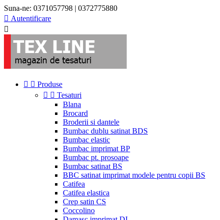
Suna-ne:
0371057798 | 0372775880

Autentificare



Produse


Tesaturi
Blana
Brocard
Broderii si dantele
Bumbac dublu satinat BDS
Bumbac elastic
Bumbac imprimat BP
Bumbac pt. prosoape
Bumbac satinat BS
BBC satinat imprimat modele pentru copii BS
Catifea
Catifea elastica
Crep satin CS
Coccolino
Damasc imprimat DI