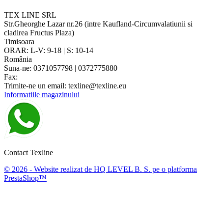
TEX LINE SRL
Str.Gheorghe Lazar nr.26 (intre Kaufland-Circumvalatiunii si
cladirea Fructus Plaza)
Timisoara
ORAR: L-V: 9-18 | S: 10-14
România
Suna-ne:
0371057798 | 0372775880
Fax:
Trimite-ne un email:
texline@texline.eu
Informatiile magazinului
Contact Texline
© 2026 - Website realizat de HQ LEVEL B. S. pe o platforma
PrestaShop™