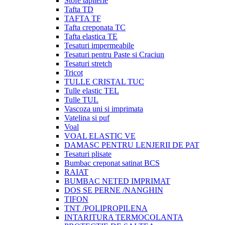
Stofe tapiterie
Tafta TD
TAFTA TF
Tafta creponata TC
Tafta elastica TE
Tesaturi impermeabile
Tesaturi pentru Paste si Craciun
Tesaturi stretch
Tricot
TULLE CRISTAL TUC
Tulle elastic TEL
Tulle TUL
Vascoza uni si imprimata
Vatelina si puf
Voal
VOAL ELASTIC VE
DAMASC PENTRU LENJERII DE PAT
Tesaturi plisate
Bumbac creponat satinat BCS
RAIAT
BUMBAC NETED IMPRIMAT
DOS SE PERNE /NANGHIN
TIFON
TNT /POLIPROPILENA
INTARITURA TERMOCOLANTA