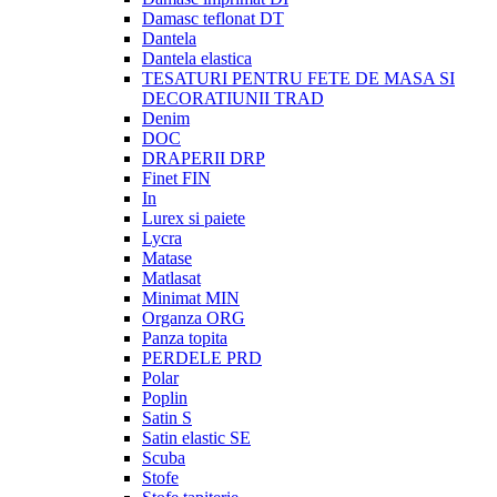
Damasc teflonat DT
Dantela
Dantela elastica
TESATURI PENTRU FETE DE MASA SI
DECORATIUNII TRAD
Denim
DOC
DRAPERII DRP
Finet FIN
In
Lurex si paiete
Lycra
Matase
Matlasat
Minimat MIN
Organza ORG
Panza topita
PERDELE PRD
Polar
Poplin
Satin S
Satin elastic SE
Scuba
Stofe