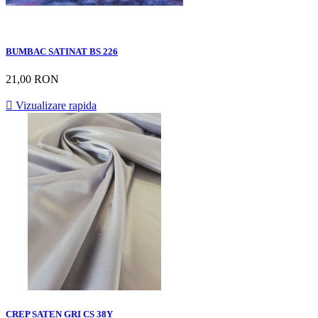
BUMBAC SATINAT BS 226
21,00 RON

Vizualizare rapida
CREP SATEN GRI CS 38Y