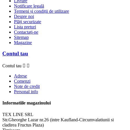
Livrare
Notificare legală
Termeni și condiții de utilizare
Despre noi
Plăți securizate
Lista preturi
Contactați-ne
Sitemap
Magazine
Contul tau
Contul tau


Adrese
Comenzi
Note de credit
Personal info
Informatiile magazinului
TEX LINE SRL
Str.Gheorghe Lazar nr.26 (intre Kaufland-Circumvalatiunii si
cladirea Fructus Plaza)