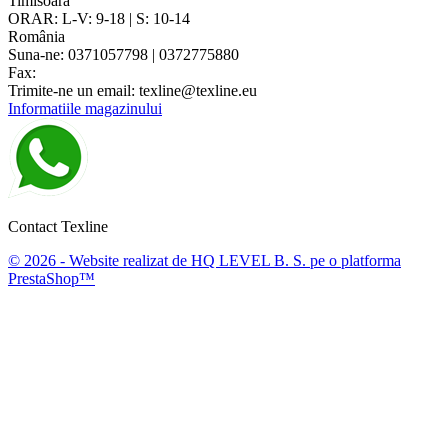
Timisoara
ORAR: L-V: 9-18 | S: 10-14
România
Suna-ne:
0371057798 | 0372775880
Fax:
Trimite-ne un email:
texline@texline.eu
Informatiile magazinului
Contact Texline
© 2026 - Website realizat de HQ LEVEL B. S. pe o platforma
PrestaShop™