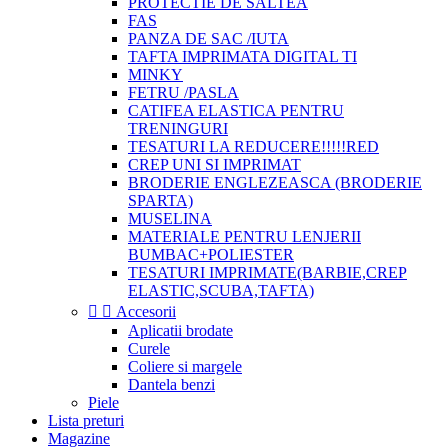
PROTECTIE DE SALTEA
FAS
PANZA DE SAC /IUTA
TAFTA IMPRIMATA DIGITAL TI
MINKY
FETRU /PASLA
CATIFEA ELASTICA PENTRU
TRENINGURI
TESATURI LA REDUCERE!!!!!RED
CREP UNI SI IMPRIMAT
BRODERIE ENGLEZEASCA (BRODERIE
SPARTA)
MUSELINA
MATERIALE PENTRU LENJERII
BUMBAC+POLIESTER
TESATURI IMPRIMATE(BARBIE,CREP
ELASTIC,SCUBA,TAFTA)


Accesorii
Aplicatii brodate
Curele
Coliere si margele
Dantela benzi
Piele
Lista preturi
Magazine