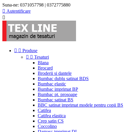
Suna-ne:
0371057798 | 0372775880

Autentificare



Produse


Tesaturi
Blana
Brocard
Broderii si dantele
Bumbac dublu satinat BDS
Bumbac elastic
Bumbac imprimat BP
Bumbac pt. prosoape
Bumbac satinat BS
BBC satinat imprimat modele pentru copii BS
Catifea
Catifea elastica
Crep satin CS
Coccolino
Damasc imprimat DI