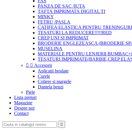
FAS
PANZA DE SAC /IUTA
TAFTA IMPRIMATA DIGITAL TI
MINKY
FETRU /PASLA
CATIFEA ELASTICA PENTRU TRENINGURI
TESATURI LA REDUCERE!!!!!RED
CREP UNI SI IMPRIMAT
BRODERIE ENGLEZEASCA (BRODERIE SP
MUSELINA
MATERIALE PENTRU LENJERII BUMBAC+
TESATURI IMPRIMATE(BARBIE,CREP ELA


Accesorii
Aplicatii brodate
Curele
Coliere si margele
Dantela benzi
Piele
Lista preturi
Magazine
Despre noi
Contact
