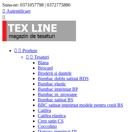
Suna-ne:
0371057798 | 0372775880

Autentificare



Produse


Tesaturi
Blana
Brocard
Broderii si dantele
Bumbac dublu satinat BDS
Bumbac elastic
Bumbac imprimat BP
Bumbac pt. prosoape
Bumbac satinat BS
BBC satinat imprimat modele pentru copii BS
Catifea
Catifea elastica
Crep satin CS
Coccolino
Damasc imprimat DI