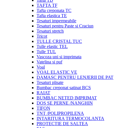
Tafta TD
TAFTA TF
Tafta creponata TC
Tafta elastica TE
Tesaturi impermeabile
Tesaturi pentru Paste si Craciun
Tesaturi stretch
Tricot
TULLE CRISTAL TUC
Tulle elastic TEL
Tulle TUL
Vascoza uni si imprimata
Vatelina si puf
Voal
VOAL ELASTIC VE
DAMASC PENTRU LENJERII DE PAT
Tesaturi plisate
Bumbac creponat satinat BCS
RAIAT
BUMBAC NETED IMPRIMAT
DOS SE PERNE /NANGHIN
TIFON
TNT /POLIPROPILENA
INTARITURA TERMOCOLANTA
PROTECTIE DE SALTEA