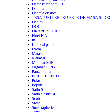
Damasc teflonat DT
Dantela
Dantela elastica
TESATURI PENTRU FETE DE MASA SI DE
Denim
DOC
DRAPERII DRP
Finet FIN
In
Lurex si paiete
Lycra
Matase
Matlasat
Minimat MIN
Organza ORG
Panza topita
PERDELE PRD
Polar
Poplin
Satin S
Satin elastic SE
Scuba
Stofe
Stofe tapiterie