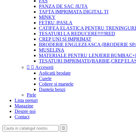
FAS
PANZA DE SAC /IUTA
TAFTA IMPRIMATA DIGITAL TI
MINKY
FETRU /PASLA
CATIFEA ELASTICA PENTRU TRENINGURI
TESATURI LA REDUCERE!!!!!RED
CREP UNI SI IMPRIMAT
BRODERIE ENGLEZEASCA (BRODERIE SP
MUSELINA
MATERIALE PENTRU LENJERII BUMBAC+
TESATURI IMPRIMATE(BARBIE,CREP ELA


Accesorii
Aplicatii brodate
Curele
Coliere si margele
Dantela benzi
Piele
Lista preturi
Magazine
Despre noi
Contact
