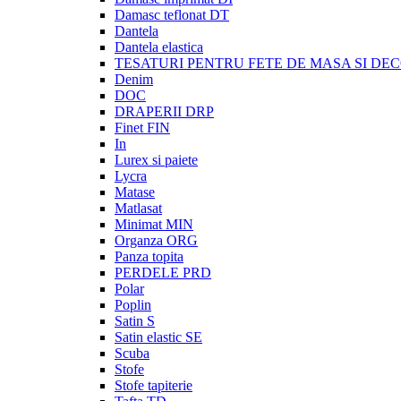
Damasc teflonat DT
Dantela
Dantela elastica
TESATURI PENTRU FETE DE MASA SI DE
Denim
DOC
DRAPERII DRP
Finet FIN
In
Lurex si paiete
Lycra
Matase
Matlasat
Minimat MIN
Organza ORG
Panza topita
PERDELE PRD
Polar
Poplin
Satin S
Satin elastic SE
Scuba
Stofe
Stofe tapiterie