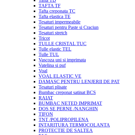
Tafta TD
TAFTA TF
Tafta creponata TC
Tafta elastica TE
Tesaturi impermeabile
Tesaturi pentru Paste si Craciun
Tesaturi stretch
Tricot
TULLE CRISTAL TUC
Tulle elastic TEL
Tulle TUL
Vascoza uni si imprimata
Vatelina si puf
Voal
VOAL ELASTIC VE
DAMASC PENTRU LENJERII DE PAT
Tesaturi plisate
Bumbac creponat satinat BCS
RAIAT
BUMBAC NETED IMPRIMAT
DOS SE PERNE /NANGHIN
TIFON
TNT /POLIPROPILENA
INTARITURA TERMOCOLANTA
PROTECTIE DE SALTEA