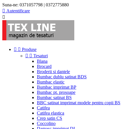
Suna-ne:
0371057798 | 0372775880

Autentificare



Produse


Tesaturi
Blana
Brocard
Broderii si dantele
Bumbac dublu satinat BDS
Bumbac elastic
Bumbac imprimat BP
Bumbac pt. prosoape
Bumbac satinat BS
BBC satinat imprimat modele pentru copii BS
Catifea
Catifea elastica
Crep satin CS
Coccolino
Damasc imprimat DI