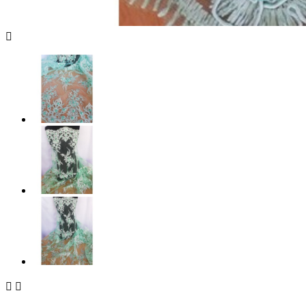


