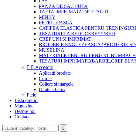
FAS
PANZA DE SAC /IUTA
TAFTA IMPRIMATA DIGITAL TI
MINKY
FETRU /PASLA
CATIFEA ELASTICA PENTRU TRENINGURI
TESATURI LA REDUCERE!!!!!RED
CREP UNI SI IMPRIMAT
BRODERIE ENGLEZEASCA (BRODERIE SP
MUSELINA
MATERIALE PENTRU LENJERII BUMBAC+
TESATURI IMPRIMATE(BARBIE,CREP ELA


Accesorii
Aplicatii brodate
Curele
Coliere si margele
Dantela benzi
Piele
Lista preturi
Magazine
Despre noi
Contact
