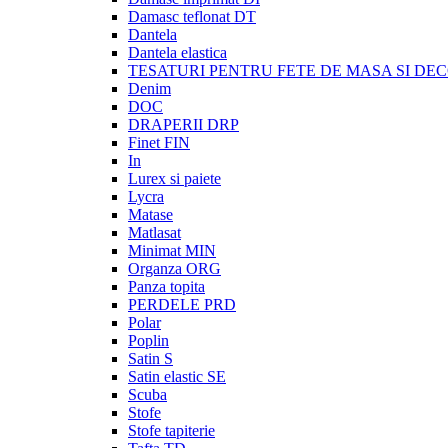
Damasc teflonat DT
Dantela
Dantela elastica
TESATURI PENTRU FETE DE MASA SI DE
Denim
DOC
DRAPERII DRP
Finet FIN
In
Lurex si paiete
Lycra
Matase
Matlasat
Minimat MIN
Organza ORG
Panza topita
PERDELE PRD
Polar
Poplin
Satin S
Satin elastic SE
Scuba
Stofe
Stofe tapiterie