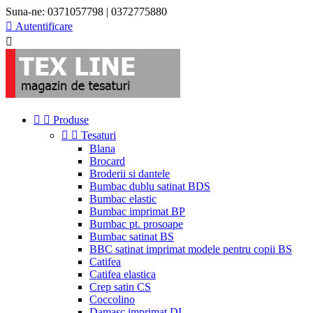
Suna-ne:
0371057798 | 0372775880

Autentificare



Produse


Tesaturi
Blana
Brocard
Broderii si dantele
Bumbac dublu satinat BDS
Bumbac elastic
Bumbac imprimat BP
Bumbac pt. prosoape
Bumbac satinat BS
BBC satinat imprimat modele pentru copii BS
Catifea
Catifea elastica
Crep satin CS
Coccolino
Damasc imprimat DI