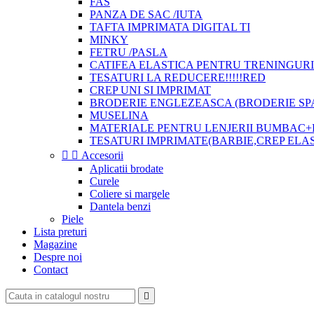
FAS
PANZA DE SAC /IUTA
TAFTA IMPRIMATA DIGITAL TI
MINKY
FETRU /PASLA
CATIFEA ELASTICA PENTRU TRENINGURI
TESATURI LA REDUCERE!!!!!RED
CREP UNI SI IMPRIMAT
BRODERIE ENGLEZEASCA (BRODERIE SP
MUSELINA
MATERIALE PENTRU LENJERII BUMBAC+
TESATURI IMPRIMATE(BARBIE,CREP ELA


Accesorii
Aplicatii brodate
Curele
Coliere si margele
Dantela benzi
Piele
Lista preturi
Magazine
Despre noi
Contact
