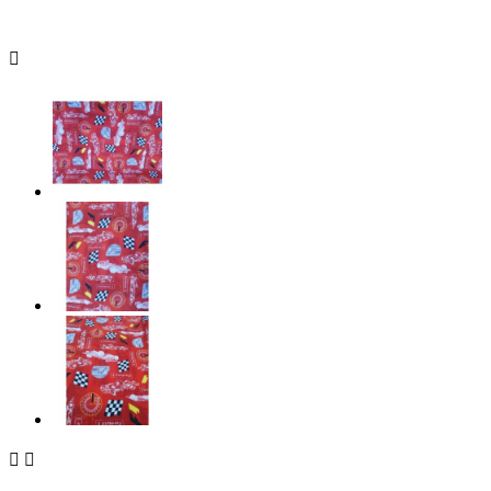


