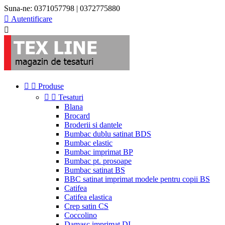
Suna-ne:
0371057798 | 0372775880

Autentificare



Produse


Tesaturi
Blana
Brocard
Broderii si dantele
Bumbac dublu satinat BDS
Bumbac elastic
Bumbac imprimat BP
Bumbac pt. prosoape
Bumbac satinat BS
BBC satinat imprimat modele pentru copii BS
Catifea
Catifea elastica
Crep satin CS
Coccolino
Damasc imprimat DI