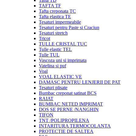
Tafta TD
TAFTA TF
Tafta creponata TC
Tafta elastica TE
Tesaturi impermeabile
Tesaturi pentru Paste si Craciun
Tesaturi stretch
Tricot
TULLE CRISTAL TUC
Tulle elastic TEL
Tulle TUL
Vascoza uni si imprimata
Vatelina si puf
Voal
VOAL ELASTIC VE
DAMASC PENTRU LENJERII DE PAT
Tesaturi plisate
Bumbac creponat satinat BCS
RAIAT
BUMBAC NETED IMPRIMAT
DOS SE PERNE /NANGHIN
TIFON
TNT /POLIPROPILENA
INTARITURA TERMOCOLANTA
PROTECTIE DE SALTEA