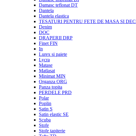
Damasc teflonat DT
Dantela
Dantela elastica
TESATURI PENTRU FETE DE MASA SI DE
Denim
DOC
DRAPERII DRP
Finet FIN
In
Lurex si paiete
Lycra
Matase
Matlasat
Minimat MIN
Organza ORG
Panza topita
PERDELE PRD
Polar
Poplin
Satin S
Satin elastic SE
Scuba
Stofe
Stofe tapiterie