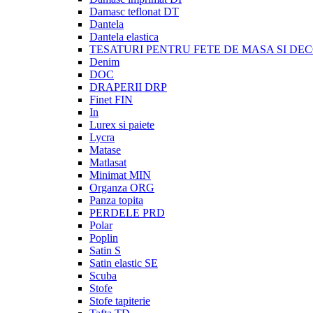
Damasc teflonat DT
Dantela
Dantela elastica
TESATURI PENTRU FETE DE MASA SI DE
Denim
DOC
DRAPERII DRP
Finet FIN
In
Lurex si paiete
Lycra
Matase
Matlasat
Minimat MIN
Organza ORG
Panza topita
PERDELE PRD
Polar
Poplin
Satin S
Satin elastic SE
Scuba
Stofe
Stofe tapiterie