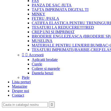
FAS
PANZA DE SAC /IUTA
TAFTA IMPRIMATA DIGITAL TI
MINKY
FETRU /PASLA
CATIFEA ELASTICA PENTRU TRENINGURI
TESATURI LA REDUCERE!!!!!RED
CREP UNI SI IMPRIMAT
BRODERIE ENGLEZEASCA (BRODERIE SP
MUSELINA
MATERIALE PENTRU LENJERII BUMBAC+
TESATURI IMPRIMATE(BARBIE,CREP ELA


Accesorii
Aplicatii brodate
Curele
Coliere si margele
Dantela benzi
Piele
Lista preturi
Magazine
Despre noi
Contact
