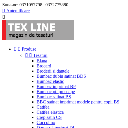
Suna-ne:
0371057798 | 0372775880

Autentificare



Produse


Tesaturi
Blana
Brocard
Broderii si dantele
Bumbac dublu satinat BDS
Bumbac elastic
Bumbac imprimat BP
Bumbac pt. prosoape
Bumbac satinat BS
BBC satinat imprimat modele pentru copii BS
Catifea
Catifea elastica
Crep satin CS
Coccolino
Damasc imprimat DI