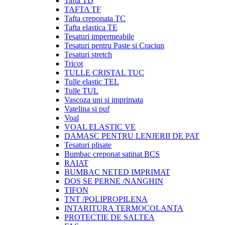
Tafta TD
TAFTA TF
Tafta creponata TC
Tafta elastica TE
Tesaturi impermeabile
Tesaturi pentru Paste si Craciun
Tesaturi stretch
Tricot
TULLE CRISTAL TUC
Tulle elastic TEL
Tulle TUL
Vascoza uni si imprimata
Vatelina si puf
Voal
VOAL ELASTIC VE
DAMASC PENTRU LENJERII DE PAT
Tesaturi plisate
Bumbac creponat satinat BCS
RAIAT
BUMBAC NETED IMPRIMAT
DOS SE PERNE /NANGHIN
TIFON
TNT /POLIPROPILENA
INTARITURA TERMOCOLANTA
PROTECTIE DE SALTEA