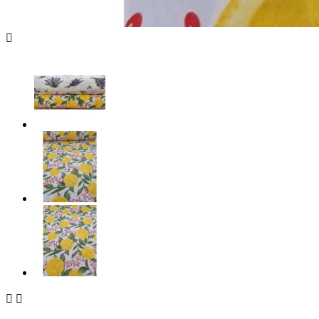


