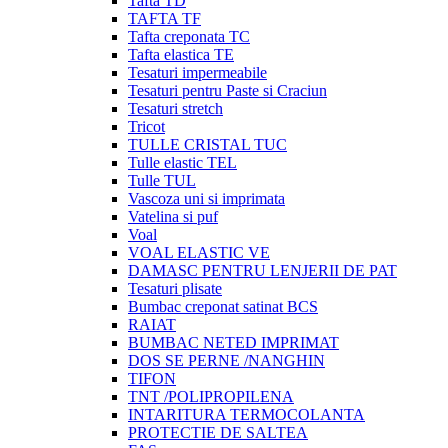
Tafta TD
TAFTA TF
Tafta creponata TC
Tafta elastica TE
Tesaturi impermeabile
Tesaturi pentru Paste si Craciun
Tesaturi stretch
Tricot
TULLE CRISTAL TUC
Tulle elastic TEL
Tulle TUL
Vascoza uni si imprimata
Vatelina si puf
Voal
VOAL ELASTIC VE
DAMASC PENTRU LENJERII DE PAT
Tesaturi plisate
Bumbac creponat satinat BCS
RAIAT
BUMBAC NETED IMPRIMAT
DOS SE PERNE /NANGHIN
TIFON
TNT /POLIPROPILENA
INTARITURA TERMOCOLANTA
PROTECTIE DE SALTEA