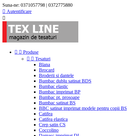
Suna-ne:
0371057798 | 0372775880

Autentificare



Produse


Tesaturi
Blana
Brocard
Broderii si dantele
Bumbac dublu satinat BDS
Bumbac elastic
Bumbac imprimat BP
Bumbac pt. prosoape
Bumbac satinat BS
BBC satinat imprimat modele pentru copii BS
Catifea
Catifea elastica
Crep satin CS
Coccolino
Damasc imprimat DI