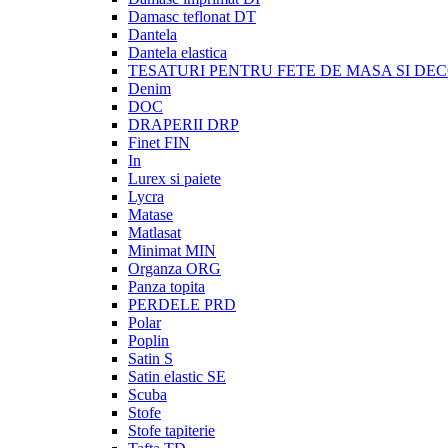
Damasc teflonat DT
Dantela
Dantela elastica
TESATURI PENTRU FETE DE MASA SI DE
Denim
DOC
DRAPERII DRP
Finet FIN
In
Lurex si paiete
Lycra
Matase
Matlasat
Minimat MIN
Organza ORG
Panza topita
PERDELE PRD
Polar
Poplin
Satin S
Satin elastic SE
Scuba
Stofe
Stofe tapiterie