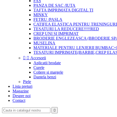
FAS
PANZA DE SAC /IUTA
TAFTA IMPRIMATA DIGITAL TI
MINKY
FETRU /PASLA
CATIFEA ELASTICA PENTRU TRENINGURI
TESATURI LA REDUCERE!!!!!RED
CREP UNI SI IMPRIMAT
BRODERIE ENGLEZEASCA (BRODERIE SP
MUSELINA
MATERIALE PENTRU LENJERII BUMBAC+
TESATURI IMPRIMATE(BARBIE,CREP ELA


Accesorii
Aplicatii brodate
Curele
Coliere si margele
Dantela benzi
Piele
Lista preturi
Magazine
Despre noi
Contact
