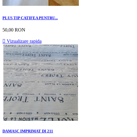
PLUS TIP CATIFEA PENTRU...
50,00 RON

Vizualizare rapida
DAMASC IMPRIMAT DI 211