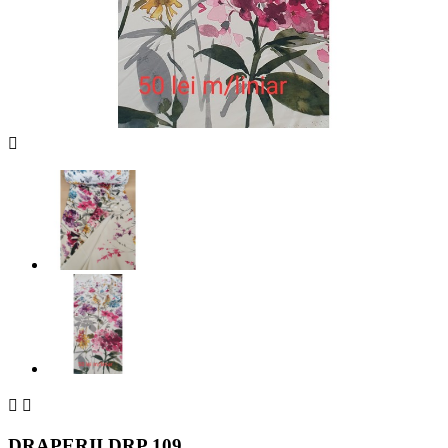



DRAPERII DRP 109