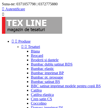
Suna-ne:
0371057798 | 0372775880

Autentificare



Produse


Tesaturi
Blana
Brocard
Broderii si dantele
Bumbac dublu satinat BDS
Bumbac elastic
Bumbac imprimat BP
Bumbac pt. prosoape
Bumbac satinat BS
BBC satinat imprimat modele pentru copii BS
Catifea
Catifea elastica
Crep satin CS
Coccolino
Damasc imprimat DI