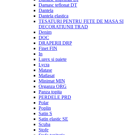
Damasc teflonat DT
Dantela
Dantela elastica
TESATURI PENTRU FETE DE MASA SI
DECORATIUNII TRAD
Denim
DOC
DRAPERII DRP
Finet FIN
In
Lurex si paiete
Lycra
Matase
Matlasat
Minimat MIN
Organza ORG
Panza topita
PERDELE PRD
Polar
Poplin
Satin S
Satin elastic SE
Scuba
Stofe