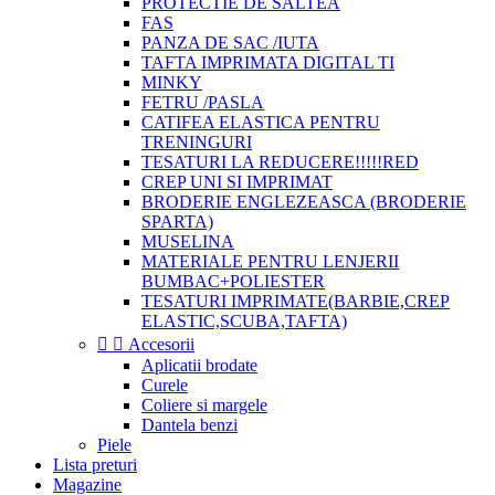
PROTECTIE DE SALTEA
FAS
PANZA DE SAC /IUTA
TAFTA IMPRIMATA DIGITAL TI
MINKY
FETRU /PASLA
CATIFEA ELASTICA PENTRU
TRENINGURI
TESATURI LA REDUCERE!!!!!RED
CREP UNI SI IMPRIMAT
BRODERIE ENGLEZEASCA (BRODERIE
SPARTA)
MUSELINA
MATERIALE PENTRU LENJERII
BUMBAC+POLIESTER
TESATURI IMPRIMATE(BARBIE,CREP
ELASTIC,SCUBA,TAFTA)


Accesorii
Aplicatii brodate
Curele
Coliere si margele
Dantela benzi
Piele
Lista preturi
Magazine