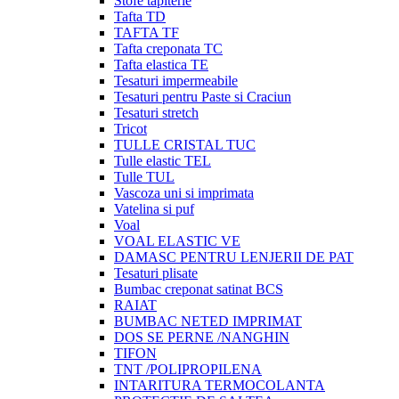
Stofe tapiterie
Tafta TD
TAFTA TF
Tafta creponata TC
Tafta elastica TE
Tesaturi impermeabile
Tesaturi pentru Paste si Craciun
Tesaturi stretch
Tricot
TULLE CRISTAL TUC
Tulle elastic TEL
Tulle TUL
Vascoza uni si imprimata
Vatelina si puf
Voal
VOAL ELASTIC VE
DAMASC PENTRU LENJERII DE PAT
Tesaturi plisate
Bumbac creponat satinat BCS
RAIAT
BUMBAC NETED IMPRIMAT
DOS SE PERNE /NANGHIN
TIFON
TNT /POLIPROPILENA
INTARITURA TERMOCOLANTA