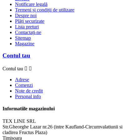
Notificare legală
Termeni și condiții de utilizare
Despre noi
Plăți securizate
Lista preturi
Contactați-ne
Sitemap
Magazine
Contul tau
Contul tau


Adrese
Comenzi
Note de credit
Personal info
Informatiile magazinului
TEX LINE SRL
Str.Gheorghe Lazar nr.26 (intre Kaufland-Circumvalatiunii si
cladirea Fructus Plaza)
Timisoara