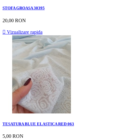
STOFA GROASA 30395
20,00 RON

Vizualizare rapida
TESATURA BLUE ELASTICA RED 063
5,00 RON