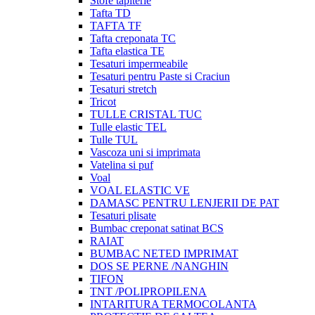
Stofe tapiterie
Tafta TD
TAFTA TF
Tafta creponata TC
Tafta elastica TE
Tesaturi impermeabile
Tesaturi pentru Paste si Craciun
Tesaturi stretch
Tricot
TULLE CRISTAL TUC
Tulle elastic TEL
Tulle TUL
Vascoza uni si imprimata
Vatelina si puf
Voal
VOAL ELASTIC VE
DAMASC PENTRU LENJERII DE PAT
Tesaturi plisate
Bumbac creponat satinat BCS
RAIAT
BUMBAC NETED IMPRIMAT
DOS SE PERNE /NANGHIN
TIFON
TNT /POLIPROPILENA
INTARITURA TERMOCOLANTA