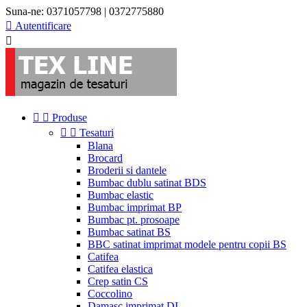
Suna-ne:
0371057798 | 0372775880

Autentificare



Produse


Tesaturi
Blana
Brocard
Broderii si dantele
Bumbac dublu satinat BDS
Bumbac elastic
Bumbac imprimat BP
Bumbac pt. prosoape
Bumbac satinat BS
BBC satinat imprimat modele pentru copii BS
Catifea
Catifea elastica
Crep satin CS
Coccolino
Damasc imprimat DI