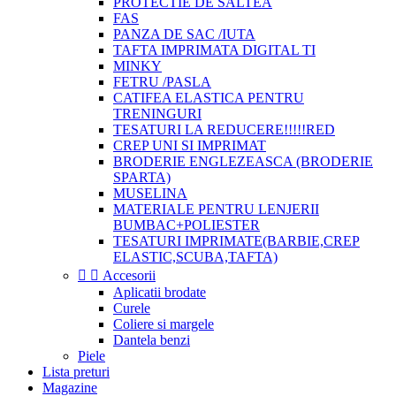
PROTECTIE DE SALTEA
FAS
PANZA DE SAC /IUTA
TAFTA IMPRIMATA DIGITAL TI
MINKY
FETRU /PASLA
CATIFEA ELASTICA PENTRU
TRENINGURI
TESATURI LA REDUCERE!!!!!RED
CREP UNI SI IMPRIMAT
BRODERIE ENGLEZEASCA (BRODERIE
SPARTA)
MUSELINA
MATERIALE PENTRU LENJERII
BUMBAC+POLIESTER
TESATURI IMPRIMATE(BARBIE,CREP
ELASTIC,SCUBA,TAFTA)


Accesorii
Aplicatii brodate
Curele
Coliere si margele
Dantela benzi
Piele
Lista preturi
Magazine