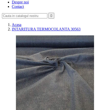
Despre noi
Contact

Acasa
INTARITURA TERMOCOLANTA 30563