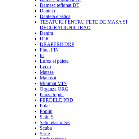
Damasc teflonat DT
Dantela
Dantela elastica
TESATURI PENTRU FETE DE MASA SI
DECORATIUNII TRAD
Denim
DOC
DRAPERII DRP
Finet FIN
In
Lurex si paiete
Lycra
Matase
Matlasat
Minimat MIN
Organza ORG
Panza topita
PERDELE PRD
Polar
Poplin
Satin S
Satin elastic SE
Scuba
Stofe