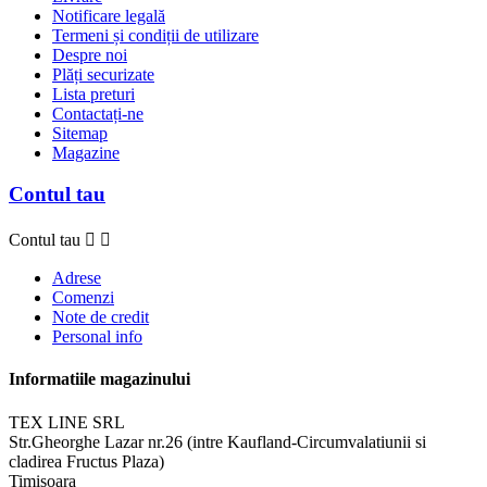
Notificare legală
Termeni și condiții de utilizare
Despre noi
Plăți securizate
Lista preturi
Contactați-ne
Sitemap
Magazine
Contul tau
Contul tau


Adrese
Comenzi
Note de credit
Personal info
Informatiile magazinului
TEX LINE SRL
Str.Gheorghe Lazar nr.26 (intre Kaufland-Circumvalatiunii si
cladirea Fructus Plaza)
Timisoara