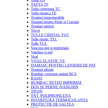
Tafta TD
TAFTA TF
Tafta creponata TC
Tafta elastica TE
Tesaturi impermeabile
Tesaturi pentru Paste si Craciun
Tesaturi stretch
Tricot
TULLE CRISTAL TUC
Tulle elastic TEL
Tulle TUL
Vascoza uni si imprimata
Vatelina si puf
Voal
VOAL ELASTIC VE
DAMASC PENTRU LENJERII DE PAT
Tesaturi plisate
Bumbac creponat satinat BCS
RAIAT
BUMBAC NETED IMPRIMAT
DOS SE PERNE /NANGHIN
TIFON
TNT /POLIPROPILENA
INTARITURA TERMOCOLANTA
PROTECTIE DE SALTEA