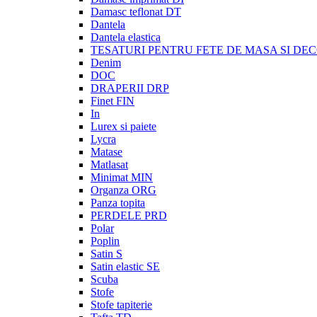
Damasc teflonat DT
Dantela
Dantela elastica
TESATURI PENTRU FETE DE MASA SI DE
Denim
DOC
DRAPERII DRP
Finet FIN
In
Lurex si paiete
Lycra
Matase
Matlasat
Minimat MIN
Organza ORG
Panza topita
PERDELE PRD
Polar
Poplin
Satin S
Satin elastic SE
Scuba
Stofe
Stofe tapiterie