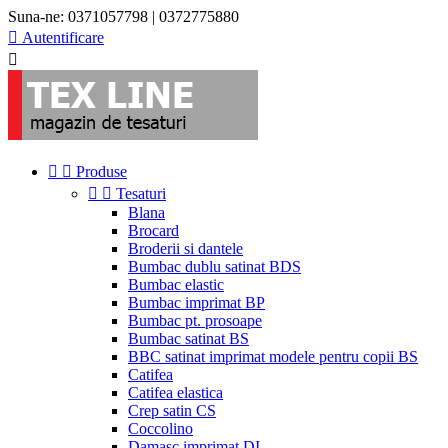
Suna-ne:
0371057798 | 0372775880

Autentificare



Produse


Tesaturi
Blana
Brocard
Broderii si dantele
Bumbac dublu satinat BDS
Bumbac elastic
Bumbac imprimat BP
Bumbac pt. prosoape
Bumbac satinat BS
BBC satinat imprimat modele pentru copii BS
Catifea
Catifea elastica
Crep satin CS
Coccolino
Damasc imprimat DI