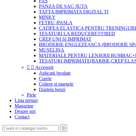
FAS
PANZA DE SAC /IUTA
TAFTA IMPRIMATA DIGITAL TI
MINKY
FETRU /PASLA
CATIFEA ELASTICA PENTRU TRENINGURI
TESATURI LA REDUCERE!!!!!RED
CREP UNI SI IMPRIMAT
BRODERIE ENGLEZEASCA (BRODERIE SP
MUSELINA
MATERIALE PENTRU LENJERII BUMBAC+
TESATURI IMPRIMATE(BARBIE,CREP ELA


Accesorii
Aplicatii brodate
Curele
Coliere si margele
Dantela benzi
Piele
Lista preturi
Magazine
Despre noi
Contact
