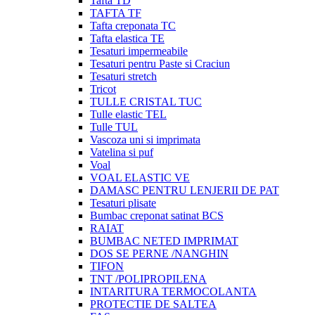
Tafta TD
TAFTA TF
Tafta creponata TC
Tafta elastica TE
Tesaturi impermeabile
Tesaturi pentru Paste si Craciun
Tesaturi stretch
Tricot
TULLE CRISTAL TUC
Tulle elastic TEL
Tulle TUL
Vascoza uni si imprimata
Vatelina si puf
Voal
VOAL ELASTIC VE
DAMASC PENTRU LENJERII DE PAT
Tesaturi plisate
Bumbac creponat satinat BCS
RAIAT
BUMBAC NETED IMPRIMAT
DOS SE PERNE /NANGHIN
TIFON
TNT /POLIPROPILENA
INTARITURA TERMOCOLANTA
PROTECTIE DE SALTEA