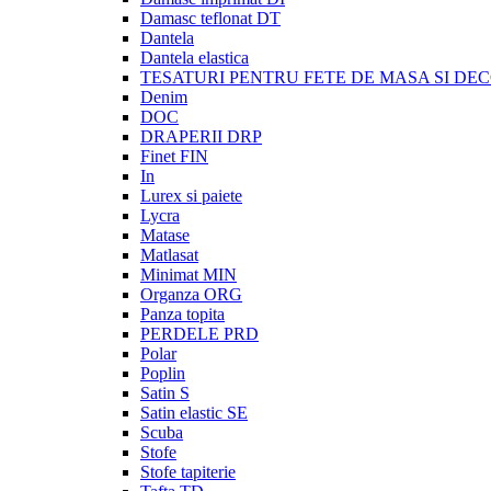
Damasc teflonat DT
Dantela
Dantela elastica
TESATURI PENTRU FETE DE MASA SI DE
Denim
DOC
DRAPERII DRP
Finet FIN
In
Lurex si paiete
Lycra
Matase
Matlasat
Minimat MIN
Organza ORG
Panza topita
PERDELE PRD
Polar
Poplin
Satin S
Satin elastic SE
Scuba
Stofe
Stofe tapiterie