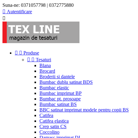
Suna-ne:
0371057798 | 0372775880

Autentificare



Produse


Tesaturi
Blana
Brocard
Broderii si dantele
Bumbac dublu satinat BDS
Bumbac elastic
Bumbac imprimat BP
Bumbac pt. prosoape
Bumbac satinat BS
BBC satinat imprimat modele pentru copii BS
Catifea
Catifea elastica
Crep satin CS
Coccolino
Damasc imprimat DI