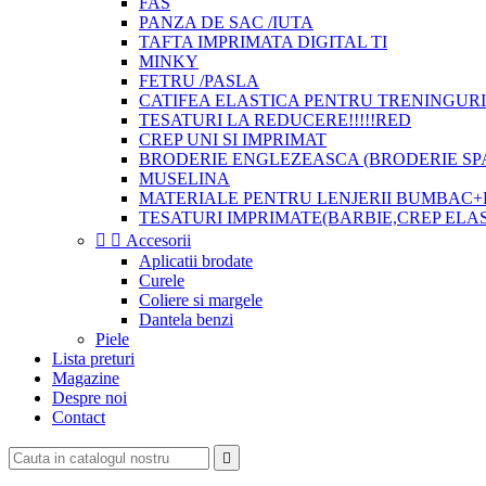
FAS
PANZA DE SAC /IUTA
TAFTA IMPRIMATA DIGITAL TI
MINKY
FETRU /PASLA
CATIFEA ELASTICA PENTRU TRENINGURI
TESATURI LA REDUCERE!!!!!RED
CREP UNI SI IMPRIMAT
BRODERIE ENGLEZEASCA (BRODERIE SP
MUSELINA
MATERIALE PENTRU LENJERII BUMBAC+
TESATURI IMPRIMATE(BARBIE,CREP ELA


Accesorii
Aplicatii brodate
Curele
Coliere si margele
Dantela benzi
Piele
Lista preturi
Magazine
Despre noi
Contact
