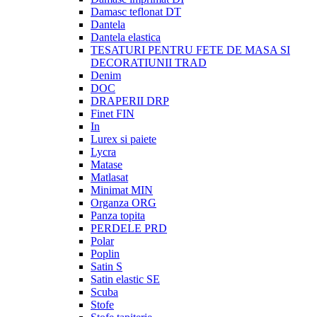
Damasc teflonat DT
Dantela
Dantela elastica
TESATURI PENTRU FETE DE MASA SI
DECORATIUNII TRAD
Denim
DOC
DRAPERII DRP
Finet FIN
In
Lurex si paiete
Lycra
Matase
Matlasat
Minimat MIN
Organza ORG
Panza topita
PERDELE PRD
Polar
Poplin
Satin S
Satin elastic SE
Scuba
Stofe