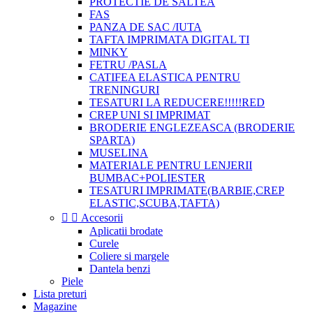
PROTECTIE DE SALTEA
FAS
PANZA DE SAC /IUTA
TAFTA IMPRIMATA DIGITAL TI
MINKY
FETRU /PASLA
CATIFEA ELASTICA PENTRU
TRENINGURI
TESATURI LA REDUCERE!!!!!RED
CREP UNI SI IMPRIMAT
BRODERIE ENGLEZEASCA (BRODERIE
SPARTA)
MUSELINA
MATERIALE PENTRU LENJERII
BUMBAC+POLIESTER
TESATURI IMPRIMATE(BARBIE,CREP
ELASTIC,SCUBA,TAFTA)


Accesorii
Aplicatii brodate
Curele
Coliere si margele
Dantela benzi
Piele
Lista preturi
Magazine