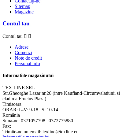
Contactați-ne
Sitemap
Magazine
Contul tau
Contul tau


Adrese
Comenzi
Note de credit
Personal info
Informatiile magazinului
TEX LINE SRL
Str.Gheorghe Lazar nr.26 (intre Kaufland-Circumvalatiunii si
cladirea Fructus Plaza)
Timisoara
ORAR: L-V: 9-18 | S: 10-14
România
Suna-ne:
0371057798 | 0372775880
Fax:
Trimite-ne un email:
texline@texline.eu