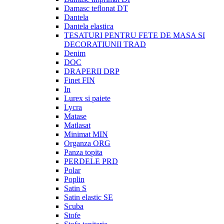
Damasc teflonat DT
Dantela
Dantela elastica
TESATURI PENTRU FETE DE MASA SI
DECORATIUNII TRAD
Denim
DOC
DRAPERII DRP
Finet FIN
In
Lurex si paiete
Lycra
Matase
Matlasat
Minimat MIN
Organza ORG
Panza topita
PERDELE PRD
Polar
Poplin
Satin S
Satin elastic SE
Scuba
Stofe