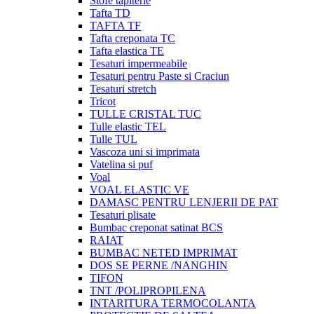
Stofe tapiterie
Tafta TD
TAFTA TF
Tafta creponata TC
Tafta elastica TE
Tesaturi impermeabile
Tesaturi pentru Paste si Craciun
Tesaturi stretch
Tricot
TULLE CRISTAL TUC
Tulle elastic TEL
Tulle TUL
Vascoza uni si imprimata
Vatelina si puf
Voal
VOAL ELASTIC VE
DAMASC PENTRU LENJERII DE PAT
Tesaturi plisate
Bumbac creponat satinat BCS
RAIAT
BUMBAC NETED IMPRIMAT
DOS SE PERNE /NANGHIN
TIFON
TNT /POLIPROPILENA
INTARITURA TERMOCOLANTA