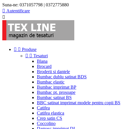
Suna-ne:
0371057798 | 0372775880

Autentificare



Produse


Tesaturi
Blana
Brocard
Broderii si dantele
Bumbac dublu satinat BDS
Bumbac elastic
Bumbac imprimat BP
Bumbac pt. prosoape
Bumbac satinat BS
BBC satinat imprimat modele pentru copii BS
Catifea
Catifea elastica
Crep satin CS
Coccolino
Damasc imprimat DI