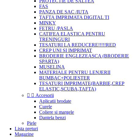
PROTECTIE DE SALTEA
FAS
PANZA DE SAC /IUTA
TAFTA IMPRIMATA DIGITAL TI
MINKY
FETRU /PASLA
CATIFEA ELASTICA PENTRU
TRENINGURI
TESATURI LA REDUCERE!!!!!RED
CREP UNI SI IMPRIMAT
BRODERIE ENGLEZEASCA (BRODERIE
SPARTA)
MUSELINA
MATERIALE PENTRU LENJERII
BUMBAC+POLIESTER
TESATURI IMPRIMATE(BARBIE,CREP
ELASTIC,SCUBA,TAFTA)


Accesorii
Aplicatii brodate
Curele
Coliere si margele
Dantela benzi
Piele
Lista preturi
Magazine