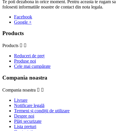
Te poti dezabona in orice moment. Pentru aceasta te rugam sa
folosesti informatiile noastre de contact din nota legala.
Facebook
Google +
Products
Products


Reduceri de preț
Produse noi
Cele mai cumpărate
Compania noastra
Compania noastra


Livrare
Notificare legală
Termeni și condiții de utilizare
Despre noi
Plăți securizate
Lista preturi