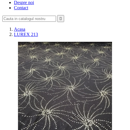
Despre noi
Contact

Acasa
LUREX 213