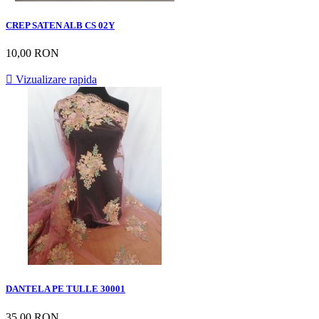
CREP SATEN ALB CS 02Y
10,00 RON

Vizualizare rapida
DANTELA PE TULLE 30001
35,00 RON