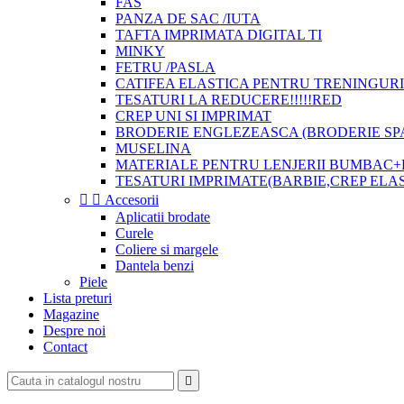
FAS
PANZA DE SAC /IUTA
TAFTA IMPRIMATA DIGITAL TI
MINKY
FETRU /PASLA
CATIFEA ELASTICA PENTRU TRENINGURI
TESATURI LA REDUCERE!!!!!RED
CREP UNI SI IMPRIMAT
BRODERIE ENGLEZEASCA (BRODERIE SP
MUSELINA
MATERIALE PENTRU LENJERII BUMBAC+
TESATURI IMPRIMATE(BARBIE,CREP ELA


Accesorii
Aplicatii brodate
Curele
Coliere si margele
Dantela benzi
Piele
Lista preturi
Magazine
Despre noi
Contact
