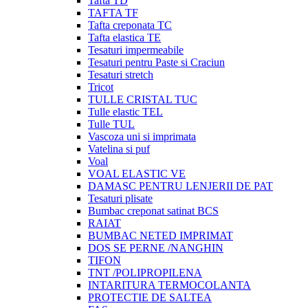
Tafta TD
TAFTA TF
Tafta creponata TC
Tafta elastica TE
Tesaturi impermeabile
Tesaturi pentru Paste si Craciun
Tesaturi stretch
Tricot
TULLE CRISTAL TUC
Tulle elastic TEL
Tulle TUL
Vascoza uni si imprimata
Vatelina si puf
Voal
VOAL ELASTIC VE
DAMASC PENTRU LENJERII DE PAT
Tesaturi plisate
Bumbac creponat satinat BCS
RAIAT
BUMBAC NETED IMPRIMAT
DOS SE PERNE /NANGHIN
TIFON
TNT /POLIPROPILENA
INTARITURA TERMOCOLANTA
PROTECTIE DE SALTEA