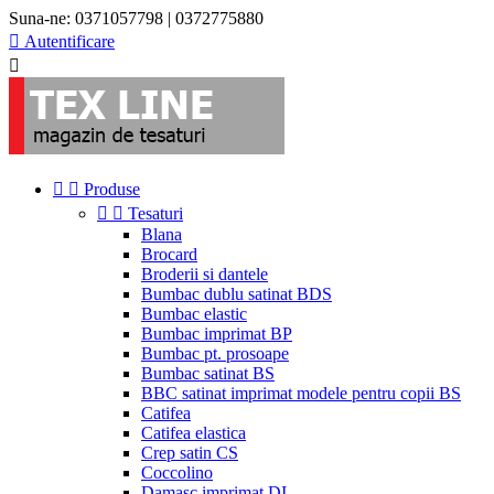
Suna-ne:
0371057798 | 0372775880

Autentificare



Produse


Tesaturi
Blana
Brocard
Broderii si dantele
Bumbac dublu satinat BDS
Bumbac elastic
Bumbac imprimat BP
Bumbac pt. prosoape
Bumbac satinat BS
BBC satinat imprimat modele pentru copii BS
Catifea
Catifea elastica
Crep satin CS
Coccolino
Damasc imprimat DI