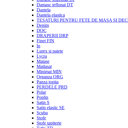
Damasc teflonat DT
Dantela
Dantela elastica
TESATURI PENTRU FETE DE MASA SI DE
Denim
DOC
DRAPERII DRP
Finet FIN
In
Lurex si paiete
Lycra
Matase
Matlasat
Minimat MIN
Organza ORG
Panza topita
PERDELE PRD
Polar
Poplin
Satin S
Satin elastic SE
Scuba
Stofe
Stofe tapiterie