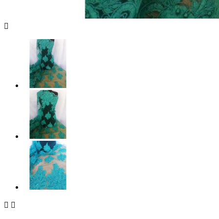


