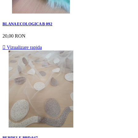
BLANA ECOLOGICA B 092
20,00 RON

Vizualizare rapida
PERDELE PRD 047