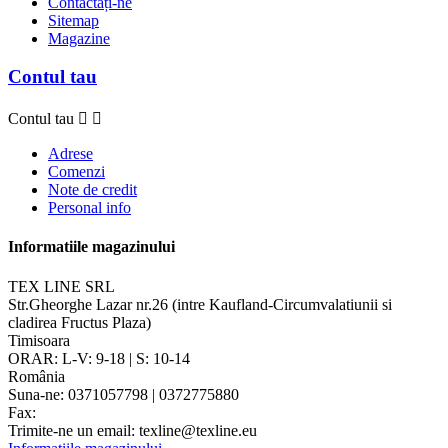
Contactați-ne
Sitemap
Magazine
Contul tau
Contul tau


Adrese
Comenzi
Note de credit
Personal info
Informatiile magazinului
TEX LINE SRL
Str.Gheorghe Lazar nr.26 (intre Kaufland-Circumvalatiunii si
cladirea Fructus Plaza)
Timisoara
ORAR: L-V: 9-18 | S: 10-14
România
Suna-ne:
0371057798 | 0372775880
Fax:
Trimite-ne un email:
texline@texline.eu