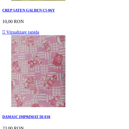
CREP SATEN GALBEN CS 06Y
10,00 RON

Vizualizare rapida
DAMASC IMPRIMAT DI 030
23,00 RON