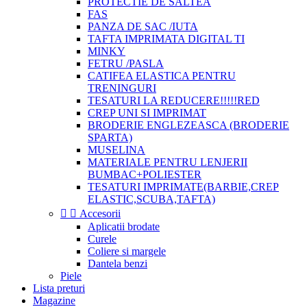
PROTECTIE DE SALTEA
FAS
PANZA DE SAC /IUTA
TAFTA IMPRIMATA DIGITAL TI
MINKY
FETRU /PASLA
CATIFEA ELASTICA PENTRU
TRENINGURI
TESATURI LA REDUCERE!!!!!RED
CREP UNI SI IMPRIMAT
BRODERIE ENGLEZEASCA (BRODERIE
SPARTA)
MUSELINA
MATERIALE PENTRU LENJERII
BUMBAC+POLIESTER
TESATURI IMPRIMATE(BARBIE,CREP
ELASTIC,SCUBA,TAFTA)


Accesorii
Aplicatii brodate
Curele
Coliere si margele
Dantela benzi
Piele
Lista preturi
Magazine