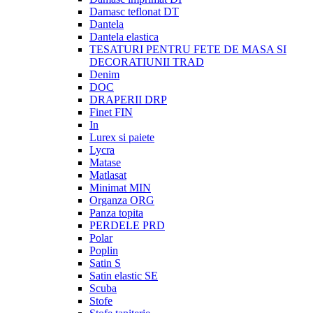
Damasc teflonat DT
Dantela
Dantela elastica
TESATURI PENTRU FETE DE MASA SI
DECORATIUNII TRAD
Denim
DOC
DRAPERII DRP
Finet FIN
In
Lurex si paiete
Lycra
Matase
Matlasat
Minimat MIN
Organza ORG
Panza topita
PERDELE PRD
Polar
Poplin
Satin S
Satin elastic SE
Scuba
Stofe