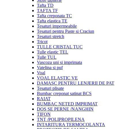
Stofe tapiterie
Tafta TD
TAFTA TF
Tafta creponata TC
Tafta elastica TE
Tesaturi impermeabile
Tesaturi pentru Paste si Craciun
Tesaturi stretch
Tricot
TULLE CRISTAL TUC
Tulle elastic TEL
Tulle TUL
Vascoza uni si imprimata
Vatelina si puf
Voal
VOAL ELASTIC VE
DAMASC PENTRU LENJERII DE PAT
Tesaturi plisate
Bumbac creponat satinat BCS
RAIAT
BUMBAC NETED IMPRIMAT
DOS SE PERNE /NANGHIN
TIFON
TNT /POLIPROPILENA
INTARITURA TERMOCOLANTA