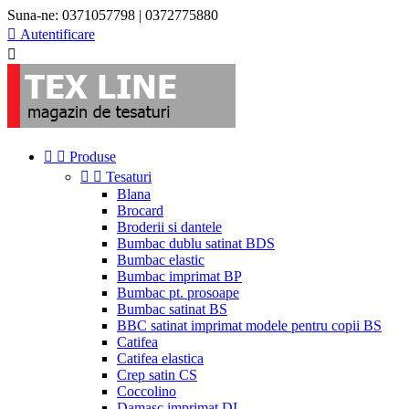
Suna-ne:
0371057798 | 0372775880

Autentificare



Produse


Tesaturi
Blana
Brocard
Broderii si dantele
Bumbac dublu satinat BDS
Bumbac elastic
Bumbac imprimat BP
Bumbac pt. prosoape
Bumbac satinat BS
BBC satinat imprimat modele pentru copii BS
Catifea
Catifea elastica
Crep satin CS
Coccolino
Damasc imprimat DI