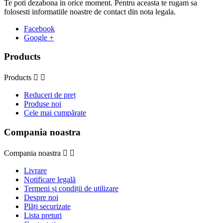
Te poti dezabona in orice moment. Pentru aceasta te rugam sa
folosesti informatiile noastre de contact din nota legala.
Facebook
Google +
Products
Products


Reduceri de preț
Produse noi
Cele mai cumpărate
Compania noastra
Compania noastra


Livrare
Notificare legală
Termeni și condiții de utilizare
Despre noi
Plăți securizate
Lista preturi