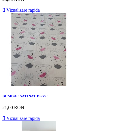

Vizualizare rapida
BUMBAC SATINAT BS 795
21,00 RON

Vizualizare rapida