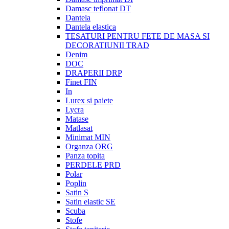
Damasc teflonat DT
Dantela
Dantela elastica
TESATURI PENTRU FETE DE MASA SI
DECORATIUNII TRAD
Denim
DOC
DRAPERII DRP
Finet FIN
In
Lurex si paiete
Lycra
Matase
Matlasat
Minimat MIN
Organza ORG
Panza topita
PERDELE PRD
Polar
Poplin
Satin S
Satin elastic SE
Scuba
Stofe