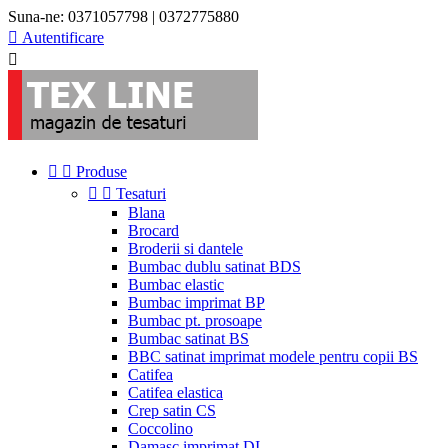
Suna-ne:
0371057798 | 0372775880

Autentificare



Produse


Tesaturi
Blana
Brocard
Broderii si dantele
Bumbac dublu satinat BDS
Bumbac elastic
Bumbac imprimat BP
Bumbac pt. prosoape
Bumbac satinat BS
BBC satinat imprimat modele pentru copii BS
Catifea
Catifea elastica
Crep satin CS
Coccolino
Damasc imprimat DI