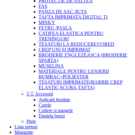
PROTECTIE DE SALTEA
FAS
PANZA DE SAC /IUTA
TAFTA IMPRIMATA DIGITAL TI
MINKY
FETRU /PASLA
CATIFEA ELASTICA PENTRU
TRENINGURI
TESATURI LA REDUCERE!!!!!RED
CREP UNI SI IMPRIMAT
BRODERIE ENGLEZEASCA (BRODERIE
SPARTA)
MUSELINA
MATERIALE PENTRU LENJERII
BUMBAC+POLIESTER
TESATURI IMPRIMATE(BARBIE,CREP
ELASTIC,SCUBA,TAFTA)


Accesorii
Aplicatii brodate
Curele
Coliere si margele
Dantela benzi
Piele
Lista preturi
Magazine