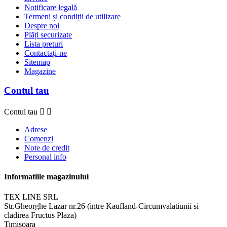
Notificare legală
Termeni și condiții de utilizare
Despre noi
Plăți securizate
Lista preturi
Contactați-ne
Sitemap
Magazine
Contul tau
Contul tau


Adrese
Comenzi
Note de credit
Personal info
Informatiile magazinului
TEX LINE SRL
Str.Gheorghe Lazar nr.26 (intre Kaufland-Circumvalatiunii si
cladirea Fructus Plaza)
Timisoara