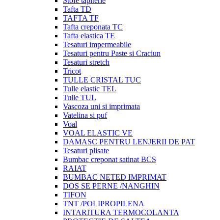
Stofe tapiterie
Tafta TD
TAFTA TF
Tafta creponata TC
Tafta elastica TE
Tesaturi impermeabile
Tesaturi pentru Paste si Craciun
Tesaturi stretch
Tricot
TULLE CRISTAL TUC
Tulle elastic TEL
Tulle TUL
Vascoza uni si imprimata
Vatelina si puf
Voal
VOAL ELASTIC VE
DAMASC PENTRU LENJERII DE PAT
Tesaturi plisate
Bumbac creponat satinat BCS
RAIAT
BUMBAC NETED IMPRIMAT
DOS SE PERNE /NANGHIN
TIFON
TNT /POLIPROPILENA
INTARITURA TERMOCOLANTA